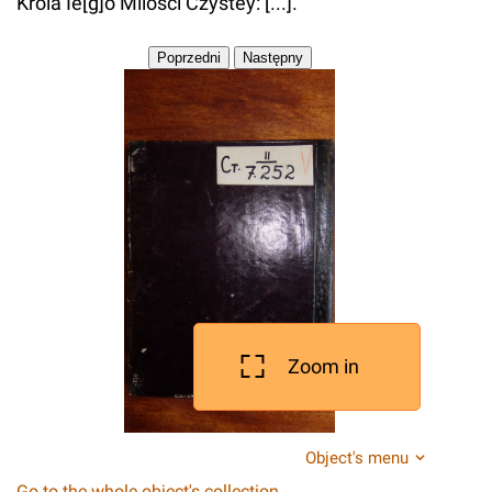
Krola Ie[g]o Milosci Czystey: [...].
Zoom in
Object's menu
Go to the whole object's collection