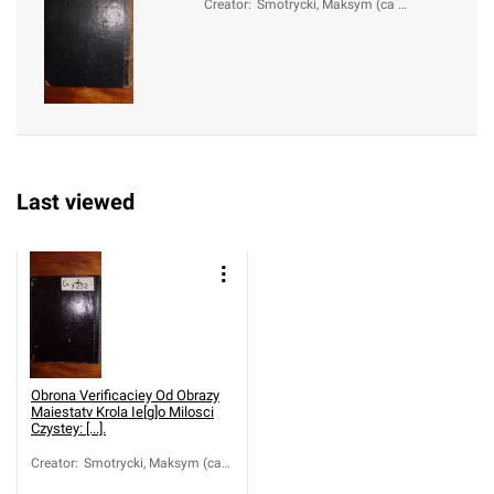
Creator
:
Smotrycki, Maksym (ca 1
577-1633)
Last viewed
Obrona Verificaciey Od Obrazy
Maiestatv Krola Ie[g]o Milosci
Czystey: [...].
Creator
:
Smotrycki, Maksym (ca
1577-1633)