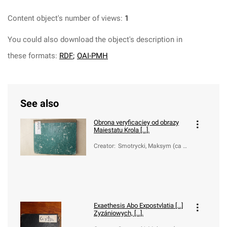
Content object's number of views:
1
You could also download the object's description in
these formats:
RDF
;
OAI-PMH
See also
Obrona veryficaciey od obrazy
Maiestatu Krola [...].
Creator
:
Smotrycki, Maksym (ca 1
577-1633)
Exaethesis Abo Expostvlatia [...]
Zyzániowych, [...].