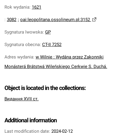
Rok wydania
:
1621
:
3082
;
oai:leopolitana.ossolineum.pl:3152
Sygnatura lwowska
:
GP
Sygnatura obecna
:
CT-II 7252
Adres wydania
:
w Wilnie : Wydána przez Zakonniki
Monásterá Brátstwá Wileńskiego Cerkwie S. Duchá.
Object is located in the collections:
Видання XVII ст.
Additional information
Last modification date:
2024-02-12