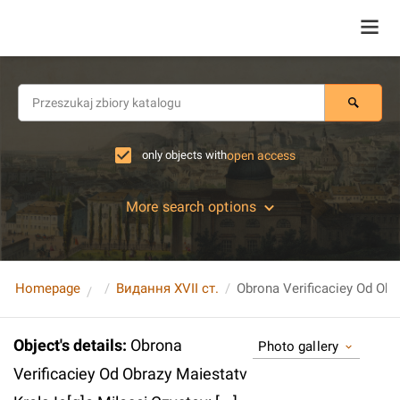
only objects with
open access
More search options
Homepage
Видання XVII ст.
Object's details
:
Obrona
Photo gallery
Verificaciey Od Obrazy Maiestatv