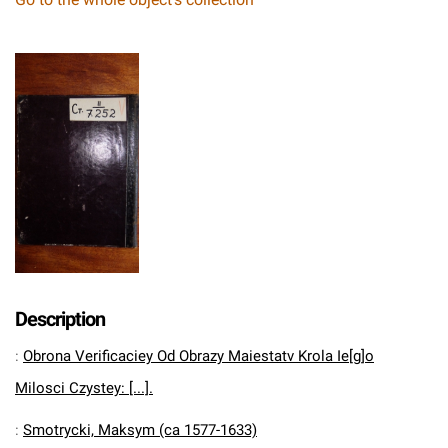
Description
:
Obrona Verificaciey Od Obrazy Maiestatv Krola Ie[g]o
Milosci Czystey: [...].
:
Smotrycki, Maksym (ca 1577-1633)