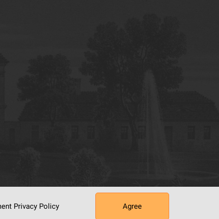
ument
Privacy Policy
Agree
tworking Center