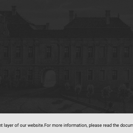
nt layer of our website.For more information, please read the doc
s on
dLibra6.4.18-SNAPSHOT
software created by
Poznan Supercomputing and Ne