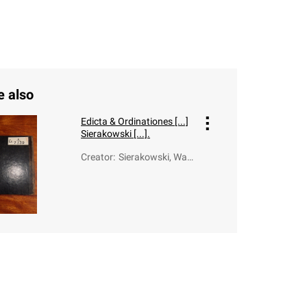
e also
Edicta & Ordinationes [...]
Sierakowski [...].
Creator
:
Sierakowski, Wacł
aw (1740-1806)