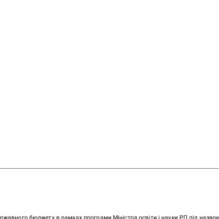
ержавного бюджету в рамках програми Міністра освіти і науки РП під назв