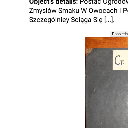
Object's details
:
Postać Ogrodo
Zmysłów Smaku W Owocach I P
Szczególniey Ściąga Się [...].