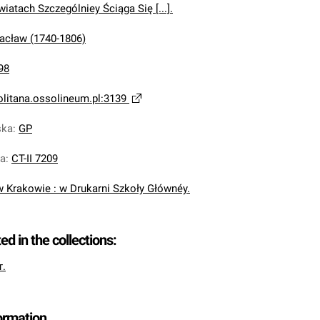
atach Szczególniey Ściąga Się [...].
acław (1740-1806)
98
olitana.ossolineum.pl:3139
ska
:
GP
na
:
CT-II 7209
w Krakowie : w Drukarni Szkoły Głównéy.
ted in the collections:
т.
formation