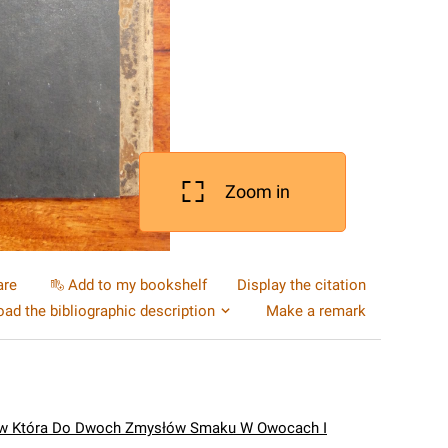
Zoom in
are
Add to my bookshelf
Display the citation
ad the bibliographic description
Make a remark
w Która Do Dwoch Zmysłów Smaku W Owocach I