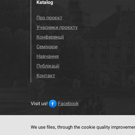
Katalog
Про проєкт
Учасники проєкту
Конференції
Семінари
Навчання
Публікації
Контакт
Visit us!
Facebook
We use files, through the cookie quality improveme
This service run