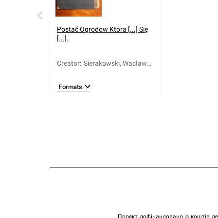
Postać Ogrodow Która [...] Się
[...].
Creator
:
Sierakowski, Wacław
(1740-1806)
Formats
Проєкт дофінансовано із коштів д