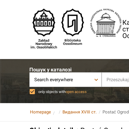
Ка
ст
О
Пошук у каталозі
Search everywhere
only objects with
open access
Homepage
Видання XVIII ст.