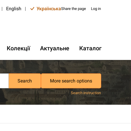
|
English
|
Українська
Share the page
Log in
Колекції
Актуальне
Каталог
Search
More search options
Search instruction