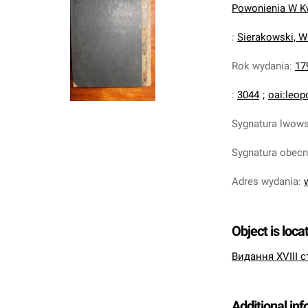
Powonienia W Kwi
:
Sierakowski, W
Rok wydania
:
17
:
3044
;
oai:leop
Sygnatura lwow
Sygnatura obec
Adres wydania
:
Object is loca
Видання XVIII с
Additional in