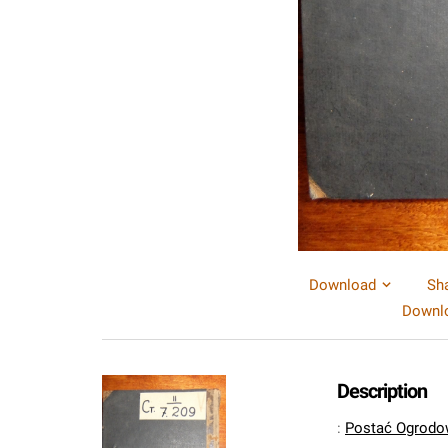
Download
Sh
Downlo
Description
:
Postać Ogrodo