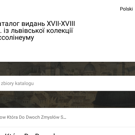
Polski
талог видань XVII-XVIII
. із львівської колекції
ссолінеуму
Postać Ogrodow Która Do Dwoch Zmysłów Smaku W Owocach I Powonienia W Kwiatach Szczególniey Ściąga Się [...].