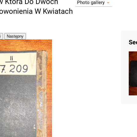
w Która Do Dwoch
Photo gallery
owonienia W Kwiatach
Se