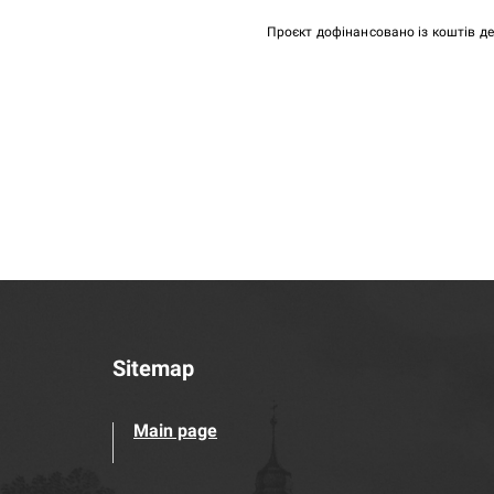
Проєкт дофінансовано із коштів д
Sitemap
Main page