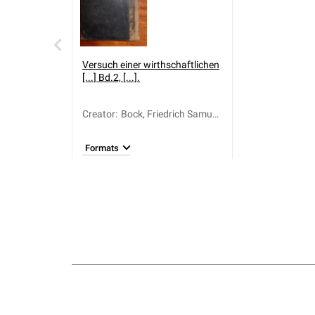
Versuch einer wirthschaftlichen
[...] Bd.2, [...].
Creator
:
Bock, Friedrich Samuel
(1716-1786)
Formats