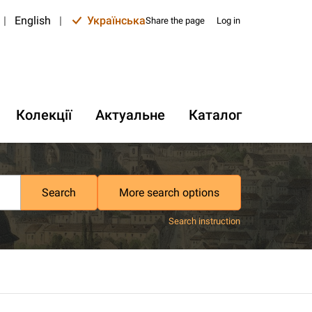
|
English
|
Українська
Share the page
Log in
Колекції
Актуальне
Каталог
Search
More search options
Search instruction