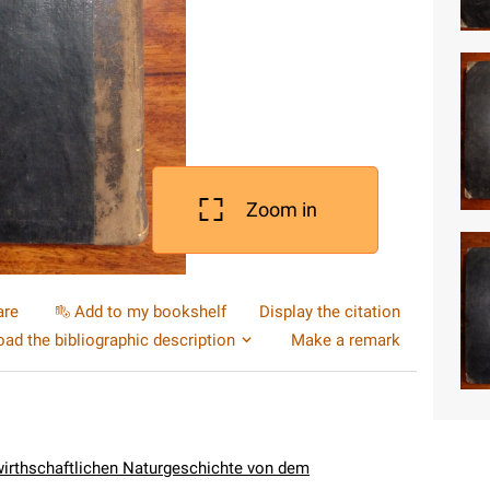
Zoom in
are
Add to my bookshelf
Display the citation
ad the bibliographic description
Make a remark
wirthschaftlichen Naturgeschichte von dem