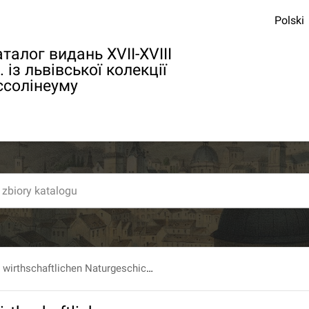
Polski
талог видань XVII-XVIII
. із львівської колекції
ссолінеуму
Versuch einer wirthschaftlichen Naturgeschichte von dem Königreich Ost- und Westpreussen. Bd.2, [...].