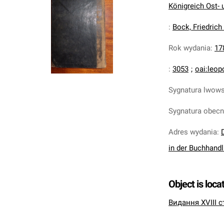
Königreich Ost- u
:
Bock, Friedric
Rok wydania
:
17
:
3053
;
oai:leop
Sygnatura lwow
Sygnatura obec
Adres wydania
:
in der Buchhandl
Object is loca
Видання XVIII с