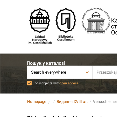
Ка
ст
О
Пошук у каталозі
Search everywhere
only objects with
open access
Homepage
Видання XVIII ст.