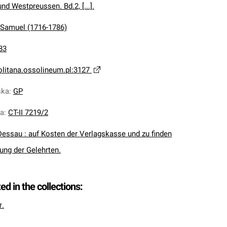
nd Westpreussen. Bd.2, [...].
h Samuel (1716-1786)
83
olitana.ossolineum.pl:3127
ska
:
GP
na
:
CT-II 7219/2
Dessau : auf Kosten der Verlagskasse und zu finden
ung der Gelehrten.
ted in the collections:
т.