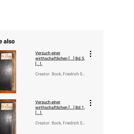
e also
Versuch einer
wirthschaftlichen [...] Bd.5,
[...].
Creator
:
Bock, Friedrich Sa
muel (1716-1786)
Versuch einer
wirthschaftlichen [...] Bd.1,
[...].
Creator
:
Bock, Friedrich Sa
muel (1716-1786)