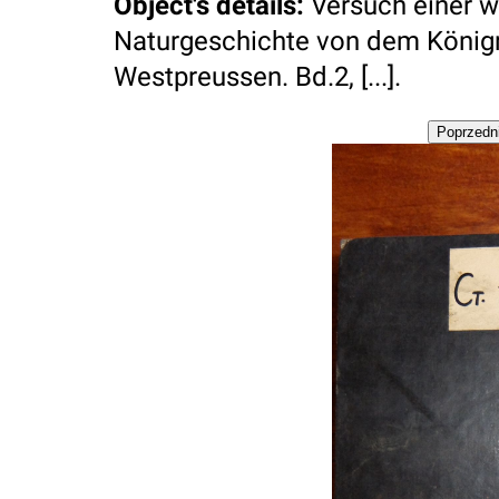
Object's details
:
Versuch einer w
Naturgeschichte von dem Königr
Westpreussen. Bd.2, [...].