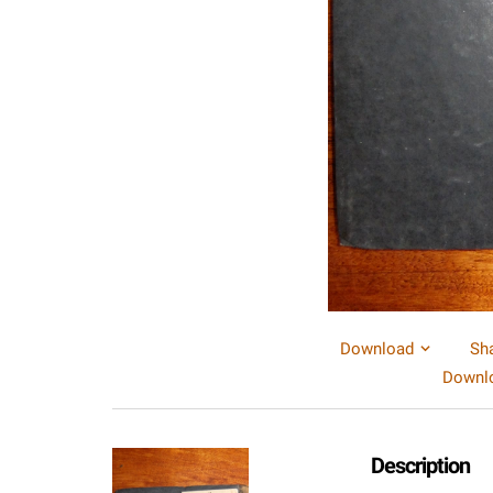
Download
Sh
Downlo
Description