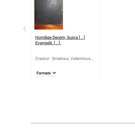
Homiliae Decem, Supra [...]
Evangelii. [...].
Creator
:
Smalcius, Valentinus
(1572-1622)
Formats