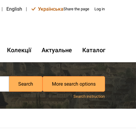
|
English
|
Українська
Share the page
Log in
Колекції
Актуальне
Каталог
Search
More search options
Search instruction