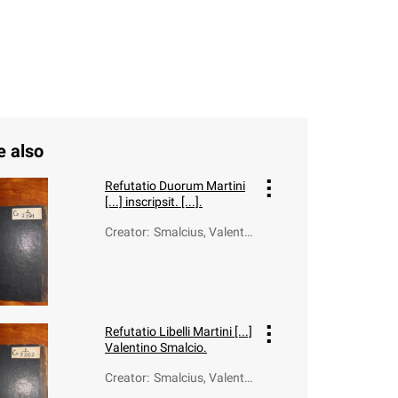
e also
Refutatio Duorum Martini
[...] inscripsit. [...].
Creator
:
Smalcius, Valentin
us (1572-1622)
Refutatio Libelli Martini [...]
Valentino Smalcio.
Creator
:
Smalcius, Valentin
us (1572-1622)