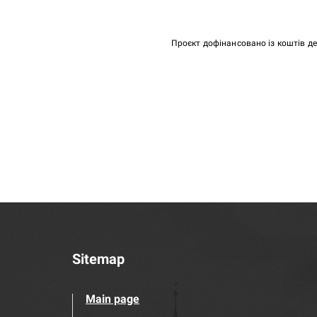
Проєкт дофінансовано із коштів д
Sitemap
Main page