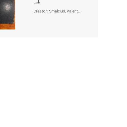
[...].
Creator
:
Smalcius, Valentin
us (1572-1622)