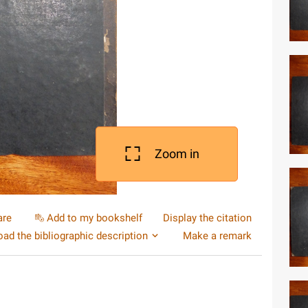
Zoom in
are
Add to my bookshelf
Display the citation
ad the bibliographic description
Make a remark