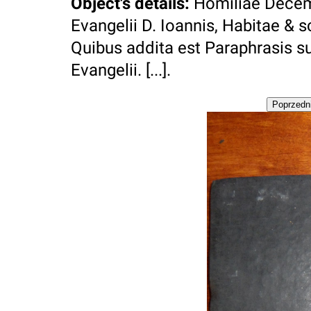
Object's details
:
Homiliae Decem,
Evangelii D. Ioannis, Habitae & 
Quibus addita est Paraphrasis s
Evangelii. [...].