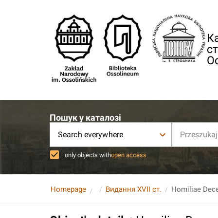
Ка
ст
О
Пошук у каталозі
Search everywhere
only objects with
open access
Homepage
Видання XVII ст.