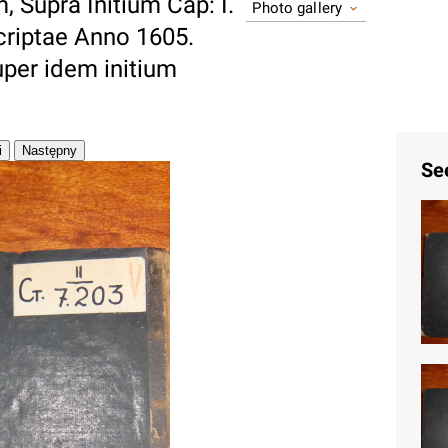
 Supra Initium Cap: I.
Photo gallery
scriptae Anno 1605.
uper idem initium
Se