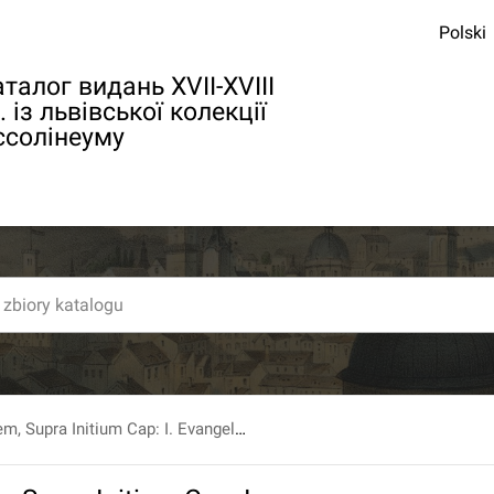
Polski
талог видань XVII-XVIII
. із львівської колекції
ссолінеуму
Homiliae Decem, Supra Initium Cap: I. Evangelii D. Ioannis, Habitae & scriptae Anno 1605. Quibus addita est Paraphrasis super idem initium Evangelii. [...].