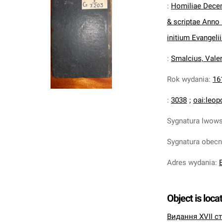
:
Homiliae Decem,
& scriptae Anno 
initium Evangelii. 
:
Smalcius, Vale
Rok wydania
:
16
:
3038
;
oai:leop
Sygnatura lwow
Sygnatura obec
Adres wydania
:
Object is loca
Видання XVII ст