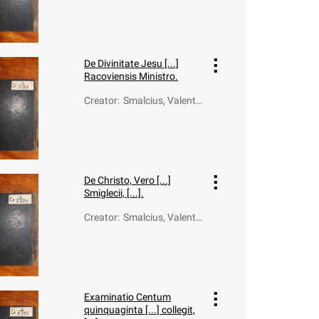
De Divinitate Jesu [...]
Racoviensis Ministro.
Creator
:
Smalcius, Valentin
us (1572-1622)
De Christo, Vero [...]
Smiglecii, [...].
Creator
:
Smalcius, Valentin
us (1572-1622)
Examinatio Centum
quinquaginta [...] collegit,