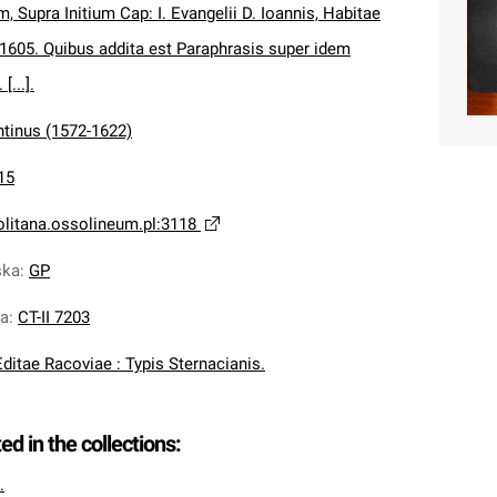
 Supra Initium Cap: I. Evangelii D. Ioannis, Habitae
1605. Quibus addita est Paraphrasis super idem
[...].
ntinus (1572-1622)
15
olitana.ossolineum.pl:3118
ska
:
GP
na
:
CT-II 7203
Editae Racoviae : Typis Sternacianis.
ted in the collections:
.