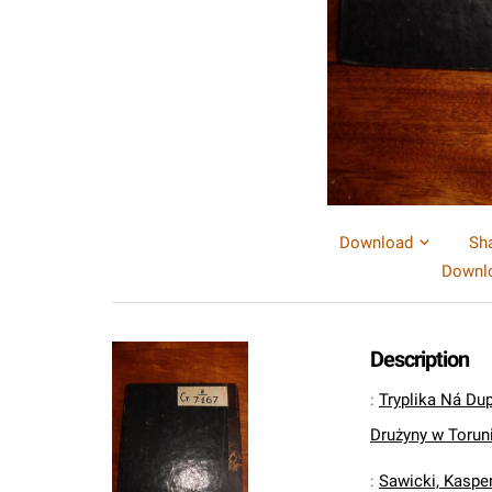
Download
Sh
Downlo
Description
:
Tryplika Ná Dup
Drużyny w Torun
:
Sawicki, Kaspe