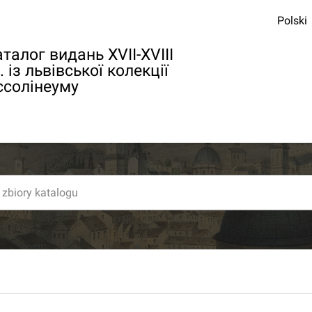
Polski
талог видань XVII-XVIII
. із львівської колекції
ссолінеуму