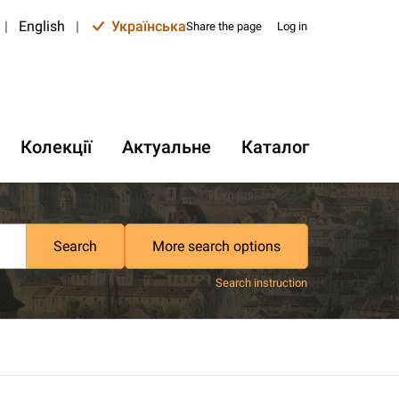
|
English
|
Українська
Share the page
Log in
Колекції
Актуальне
Каталог
Search
More search options
Search instruction