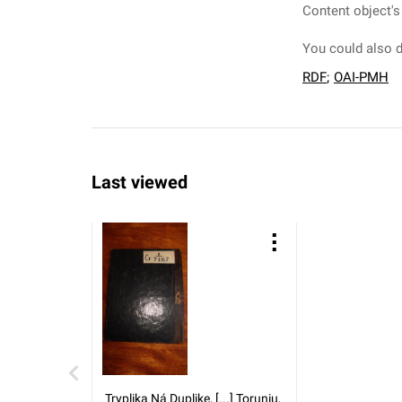
Content object's
You could also d
RDF
;
OAI-PMH
Last viewed
Tryplika Ná Duplikę, [...] Toruniu,