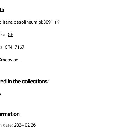
15
olitana.ossolineum.pl:3091
ska
:
GP
na
:
CT-II 7167
Cracoviae.
ted in the collections:
.
formation
n date:
2024-02-26