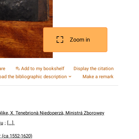
Zoom in
are
Add to my bookshelf
Display the citation
ad the bibliographic description
Make a remark
likę, X. Tenebrionà Niedoperzà, Ministrá Zborowey
iu
;
[...].
r (ca 1552-1620)