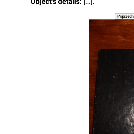
Object's details
:
[...].