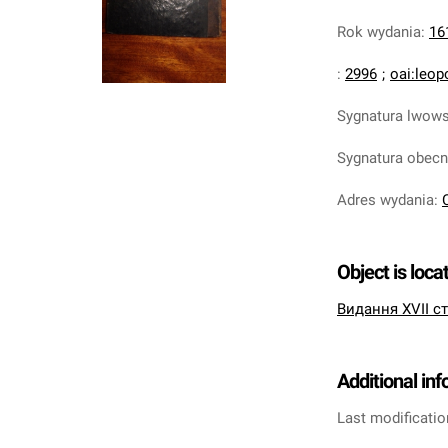
Rok wydania
:
16
:
2996
;
oai:leop
Sygnatura lwow
Sygnatura obec
Adres wydania
:
Object is loca
Видання XVII ст
Additional in
Last modificatio