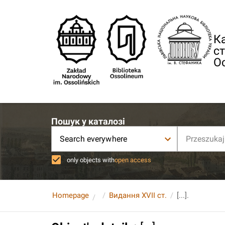
Ка
ст
О
Пошук у каталозі
Search everywhere
only objects with
open access
Homepage
Видання XVII ст.
[...].