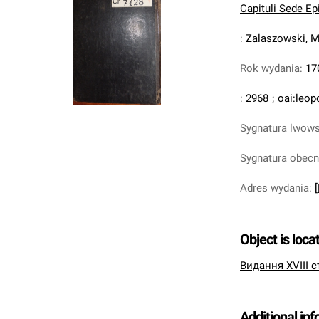
Capituli Sede Epi
:
Zalaszowski, M
Rok wydania
:
17
:
2968
;
oai:leop
Sygnatura lwow
Sygnatura obec
Adres wydania
:
Object is loca
Видання XVIII с
Additional in