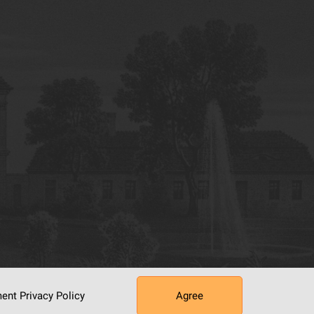
ument
Privacy Policy
Agree
tworking Center