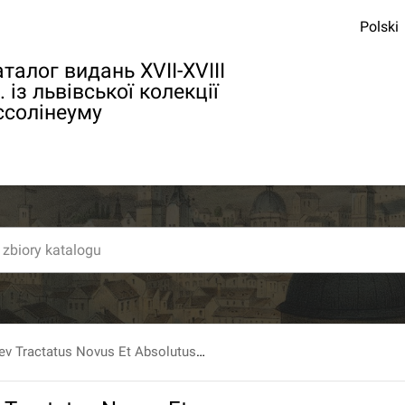
Polski
талог видань XVII-XVIII
. із львівської колекції
ссолінеуму
Jvs Capitvli Sev Tractatus Novus Et Absolutus De Potestate Capituli Sede Episcopali vacante, [...].