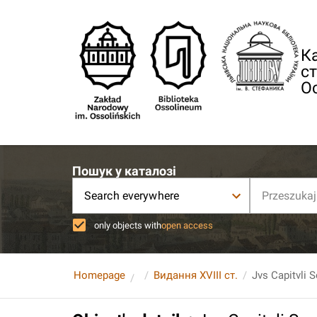
Ка
ст
О
Пошук у каталозі
Search everywhere
only objects with
open access
Homepage
Видання XVIII ст.