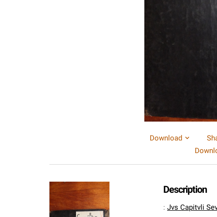
Download
Sh
Downlo
Description
:
Jvs Capitvli S