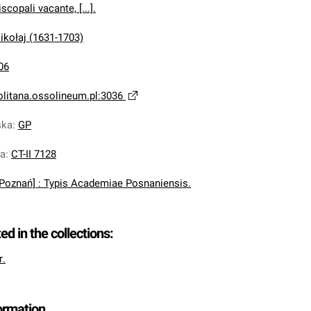
scopali vacante, [...].
ikołaj (1631-1703)
06
olitana.ossolineum.pl:3036
ska
:
GP
na
:
CT-II 7128
[Poznań] : Typis Academiae Posnaniensis.
ted in the collections:
т.
formation