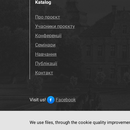
Katalog
Про проєкт
Учасники проєкту
Конференції
Семінари
Навчання
Публікації
Контакт
Visit us!
Facebook
We use files, through the cookie quality improveme
This service run