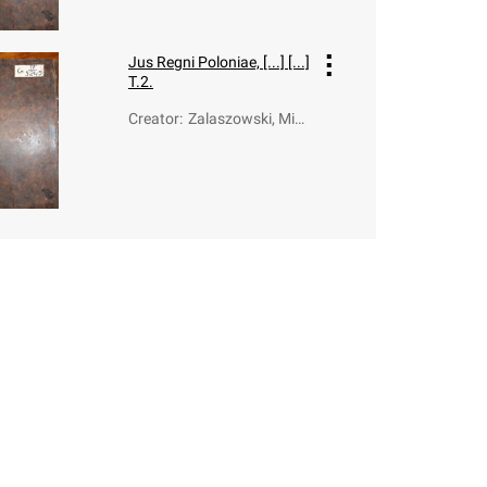
Jus Regni Poloniae, [...] [...]
T.2.
Creator
:
Zalaszowski, Miko
łaj (1631-1703)