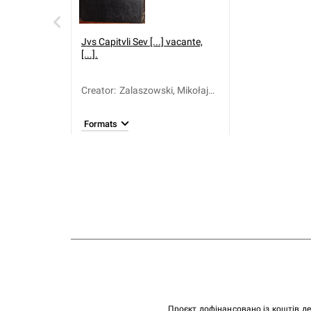
Jvs Capitvli Sev [...] vacante,
[...].
Creator
:
Zalaszowski, Mikołaj
(1631-1703)
Formats
Проєкт дофінансовано із коштів д