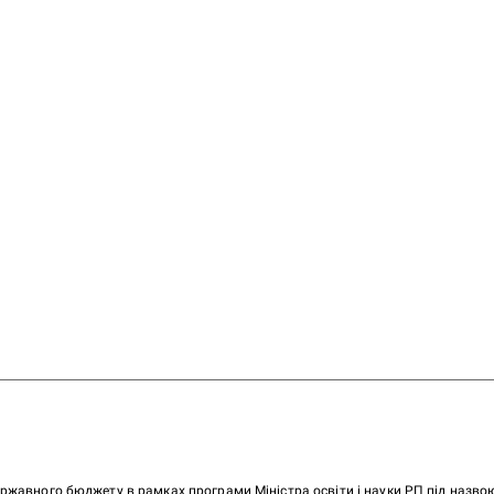
ержавного бюджету в рамках програми Міністра освіти і науки РП під назв