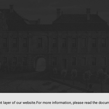
nt layer of our website.For more information, please read the doc
s on
dLibra6.4.18-SNAPSHOT
software created by
Poznan Supercomputing and Ne