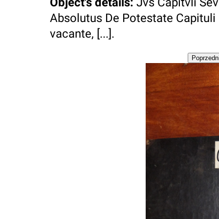
Object's details
:
Jvs Capitvli Se
Absolutus De Potestate Capituli
vacante, [...].