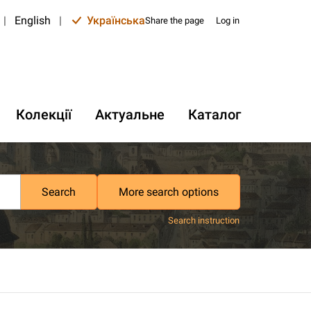
|
English
|
Українська
Share the page
Log in
Колекції
Актуальне
Каталог
Search
More search options
Search instruction