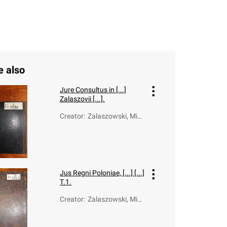
e also
Jure Consultus in [...]
Zalaszovii [...].
Creator
:
Zalaszowski, Miko
łaj (1631-1703)
Jus Regni Poloniae, [...] [...]
T.1.
Creator
:
Zalaszowski, Miko
łaj (1631-1703)