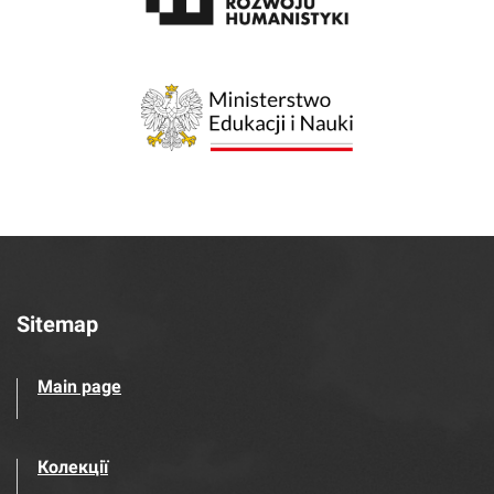
Sitemap
Main page
Колекції