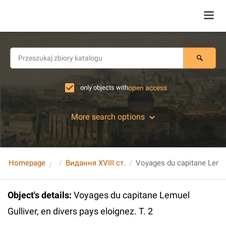
only objects with
open access
More search options
Homepage
Видання XVIII ст.
Object's details
:
Voyages du capitane Lemuel
Gulliver, en divers pays eloignez. T. 2