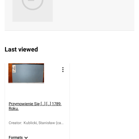
Last viewed
Przymowienie Się [...] [...] 1789.
Roku.
Creator
:
Kublicki, Stanisław (ca
1750-1809)
Formats