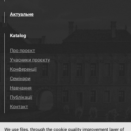
Актуальне
Katalog
Про проєкт
Учасники проєкту
Конференції
Семінари
Навчання
Публікації
Контакт
We use files, through the cookie quality improvement layer of