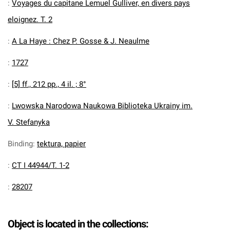
:
Voyages du capitane Lemuel Gulliver, en divers pays
eloignez. T. 2
:
A La Haye : Chez P. Gosse & J. Neaulme
:
1727
:
[5] ff., 212 pp., 4 il. ; 8°
:
Lwowska Narodowa Naukowa Biblioteka Ukrainy im.
V. Stefanyka
Binding
:
tektura, papier
:
CT I 44944/T. 1-2
:
28207
Object is located in the collections: