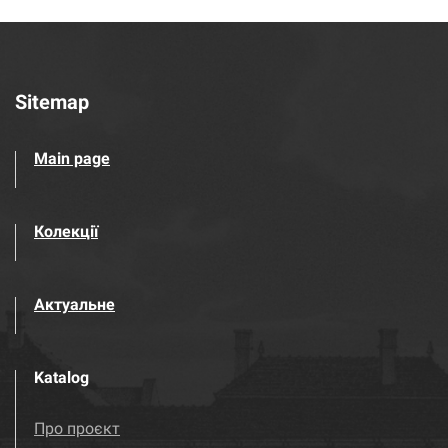
Sitemap
Main page
Колекції
Актуальне
Katalog
Про проєкт