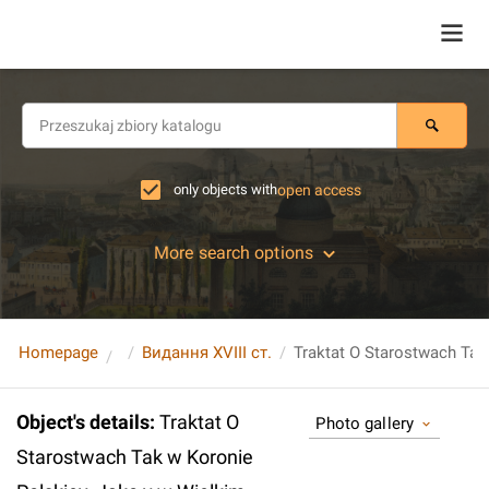
only objects with
open access
More search options
Homepage
Видання XVIII ст.
Object's details
:
Traktat O
Photo gallery
Starostwach Tak w Koronie