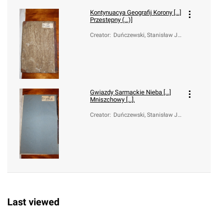
Kontynuacya Geografij Korony [...]
Przestępny (...)]
Creator
:
Duńczewski, Stanisław Jó
zef (1701-1767)
Gwiazdy Sarmackie Nieba [...]
Mniszchowy [...].
Creator
:
Duńczewski, Stanisław Jó
zef (1701-1767)
Last viewed