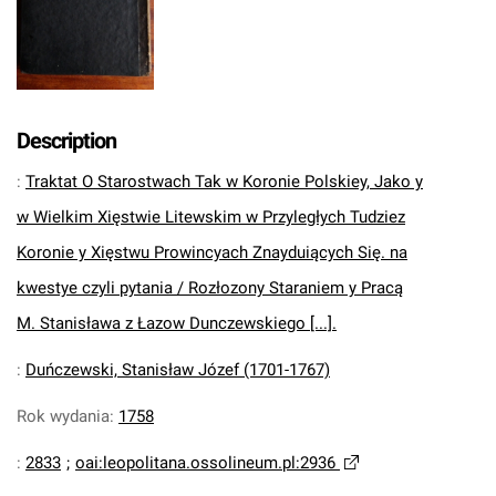
Description
:
Traktat O Starostwach Tak w Koronie Polskiey, Jako y
w Wielkim Xięstwie Litewskim w Przyległych Tudziez
Koronie y Xięstwu Prowincyach Znayduiących Się. na
kwestye czyli pytania / Rozłozony Staraniem y Pracą
M. Stanisława z Łazow Dunczewskiego [...].
:
Duńczewski, Stanisław Józef (1701-1767)
Rok wydania
:
1758
:
2833
;
oai:leopolitana.ossolineum.pl:2936