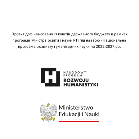
Проєкт дофінансовано із коштів державного бюджету в рамках
програми Міністра освіти і науки РП під назвою «Національна
програма розвитку гуманітарних наук» на 2022-2027 рр.