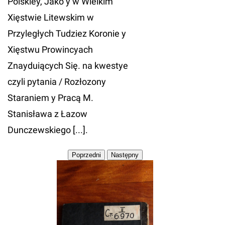
Polskiey, Jako y w Wielkim
Xięstwie Litewskim w
Przyległych Tudziez Koronie y
Xięstwu Prowincyach
Znayduiących Się. na kwestye
czyli pytania / Rozłozony
Staraniem y Pracą M.
Stanisława z Łazow
Dunczewskiego [...].