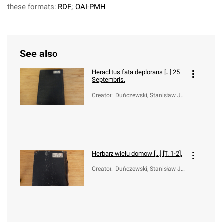
these formats:
RDF
;
OAI-PMH
See also
Heraclitus fata deplorans [...] 25
Septembris.
Creator
:
Duńczewski, Stanisław Jó
zef (1701-1767)
Herbarz wielu domow [...] [T. 1-2].
Creator
:
Duńczewski, Stanisław Jó
zef (1701-1767)