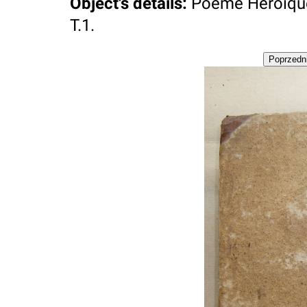
Object's details
:
Poëme Héroïque, 
T.1.