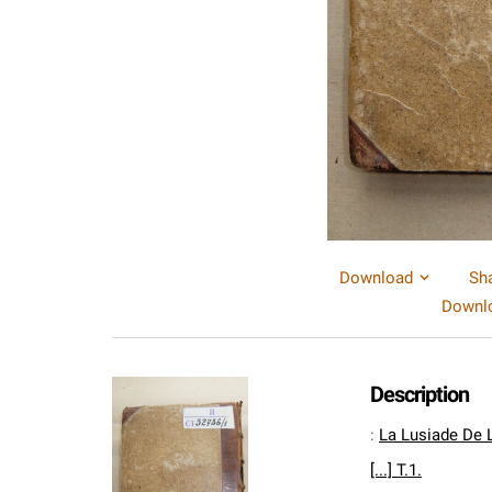
Download
Sh
Downlo
Description
:
La Lusiade De
[...] T.1.