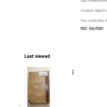
Last modificatio
Content object's
You could also d
RDF
;
OAI-PMH
Last viewed