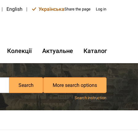
|
English
|
Українська
Share the page
Log in
Колекції
Актуальне
Каталог
Search
More search options
Search instruction