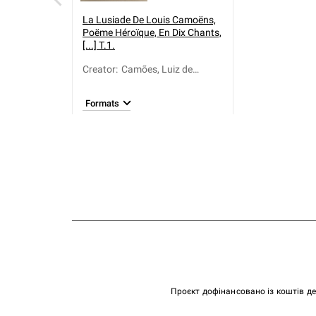
La Lusiade De Louis Camoëns,
Poëme Héroïque, En Dix Chants,
[...] T.1.
Creator
:
Camões, Luiz de
(1524-1580)
Formats
Проєкт дофінансовано із коштів д