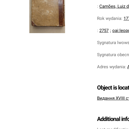
:
Camões, Luiz d
Rok wydania
:
17
:
2757
;
oai:leop
Sygnatura lwow
Sygnatura obec
Adres wydania
:
Object is loca
Видання XVIII с
Additional in