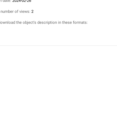
n date:
2024-02-26
 number of views:
2
ownload the object's description in these formats: