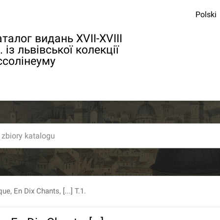
Polski
талог видань XVII-XVIII
. із львівської колекції
ссолінеуму
, En Dix Chants, [...] T.1.