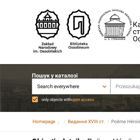
Ка
ст
О
Пошук у каталозі
Search everywhere
only objects with
open access
Homepage
Видання XVIII ст.
Poëme Héroïque