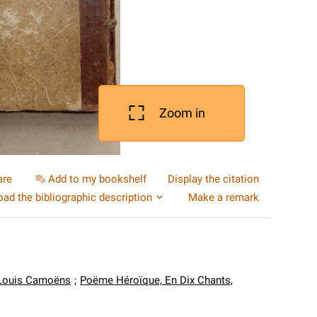
Zoom in
are
Add to my bookshelf
Display the citation
ad the bibliographic description
Make a remark
 Louis Camoëns
;
Poëme Héroïque, En Dix Chants,