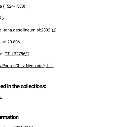
e (1524-1580)
76
olitana.ossolineum.pl:2832
ska
:
23.806
na
:
CT-II 32786/1
A Paris : Chez Nyon aîné, [...].
ted in the collections:
т.
formation