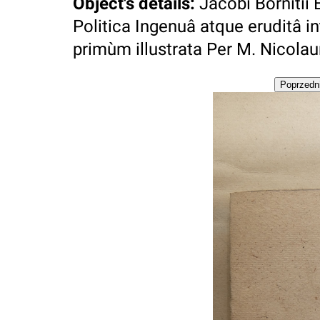
Object's details
:
Jacobi Bornitii
Politica Ingenuâ atque eruditâ i
primùm illustrata Per M. Nicola