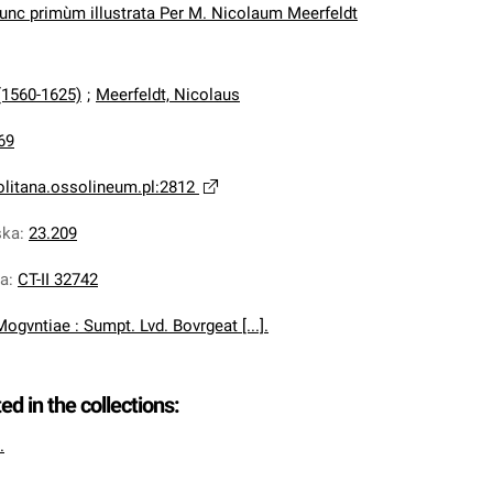
nunc primùm illustrata Per M. Nicolaum Meerfeldt
(1560-1625)
;
Meerfeldt, Nicolaus
69
olitana.ossolineum.pl:2812
ska
:
23.209
na
:
CT-II 32742
Mogvntiae : Sumpt. Lvd. Bovrgeat [...].
ted in the collections:
.