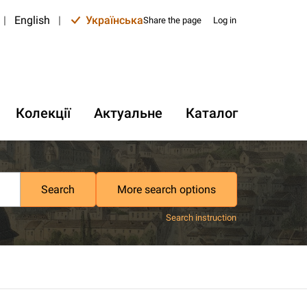
|
English
|
Українська
Share the page
Log in
Колекції
Актуальне
Каталог
Search
More search options
Search instruction