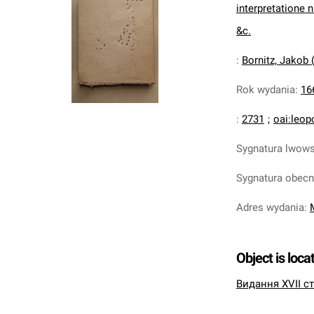
interpretatione 
&c.
:
Bornitz, Jakob 
Rok wydania
:
16
:
2731
;
oai:leop
Sygnatura lwow
Sygnatura obec
Adres wydania
:
Object is loca
Видання XVII ст