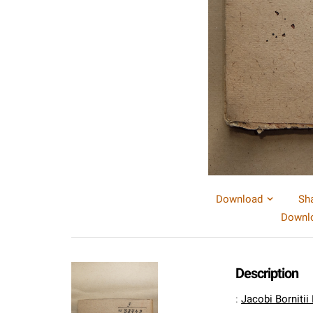
Download
Sh
Downlo
Description
:
Jacobi Bornitii