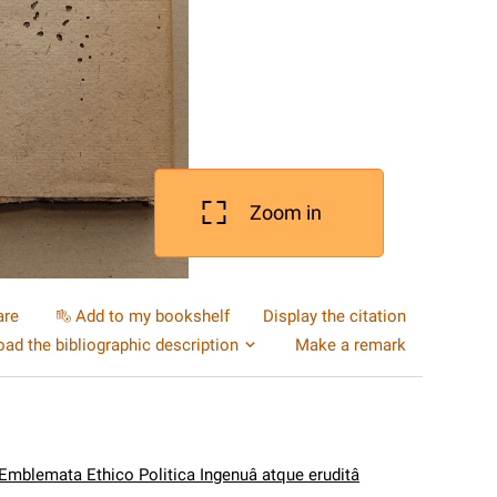
Zoom in
are
Add to my bookshelf
Display the citation
ad the bibliographic description
Make a remark
 Emblemata Ethico Politica Ingenuâ atque eruditâ