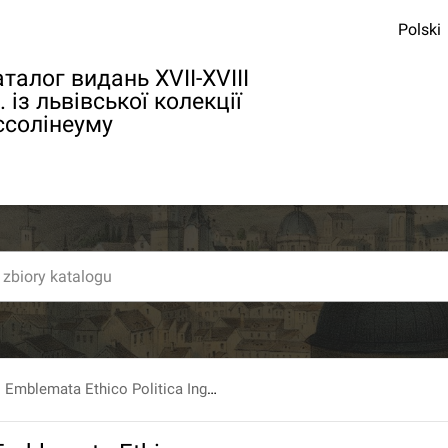
Polski
талог видань XVII-XVIII
. із львівської колекції
ссолінеуму
Jacobi Bornitii Emblemata Ethico Politica Ingenuâ atque eruditâ interpretatione nunc primùm illustrata Per M. Nicolaum Meerfeldt &c.