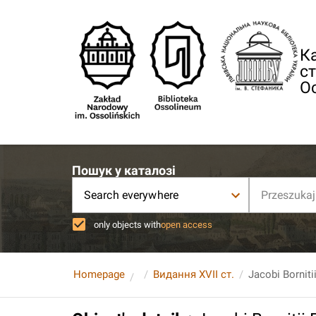
Ка
ст
О
Пошук у каталозі
Search everywhere
only objects with
open access
Homepage
Видання XVII ст.