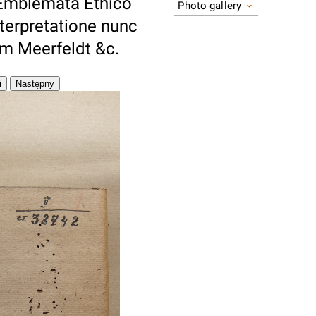
 Emblemata Ethico
Photo gallery
nterpretatione nunc
um Meerfeldt &c.