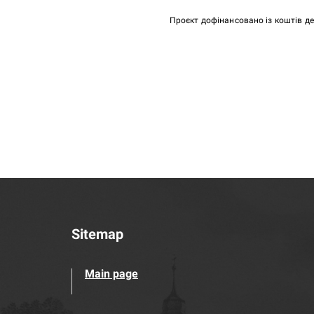
Проєкт дофінансовано із коштів д
Sitemap
Main page