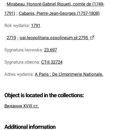
:
Mirabeau, Honoré-Gabriel Riqueti, comte de (1749-
1791)
;
Cabanis, Pierre-Jean-Georges (1757-1808)
Rok wydania
:
1791
:
2719
;
oai:leopolitana.ossolineum.pl:2795
Sygnatura lwowska
:
23.697
Sygnatura obecna
:
CT-II 32724
Adres wydania
:
A Paris : De L'Imprimerie Nationale.
Object is located in the collections:
Видання XVIII ст.
Additional information