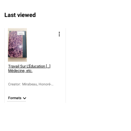
Last viewed
Travail Sur L'Éducation [...]
Médecine, etc.
Creator
:
Mirabeau, Honoré-
Gabriel Riqueti, comte de
(1749-1791); Cabanis,
Formats
Pierre-Jean-Georges
(1757-1808)