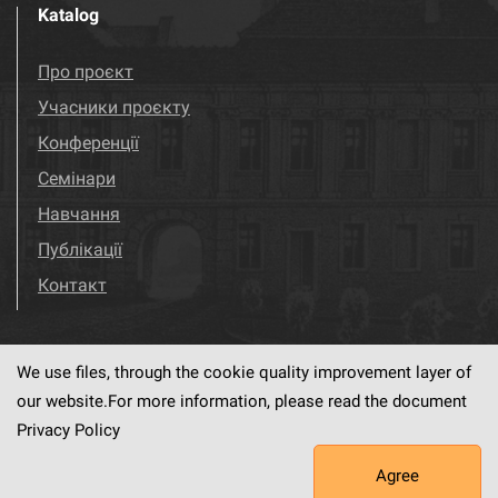
Katalog
Про проєкт
Учасники проєкту
Конференції
Семінари
Навчання
Публікації
Контакт
We use files, through the cookie quality improvement layer of
Visit us!
Facebook
our website.For more information, please read the document
Privacy Policy
Agree
This service runs on
dLibra6.4.18-SNAPSHOT
software created by
PSNC