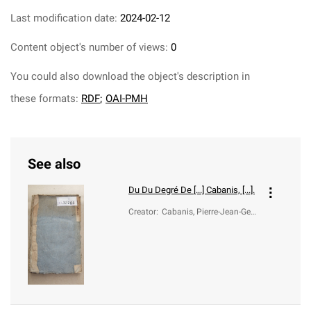
Last modification date:
2024-02-12
Content object's number of views:
0
You could also download the object's description in
these formats:
RDF
;
OAI-PMH
See also
Du
Du Degré De [...] Cabanis, [...].
Creator
:
Cabanis, Pierre-Jean-Geor
ges (1757-1808)