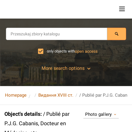
only objects with
open access
More search options
Homepage
Видання XVIII ст.
Object's details
:
/ Publié par
Photo gallery
P.J.G. Cabanis, Docteur en