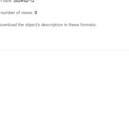
n date:
2024-02-12
 number of views:
0
ownload the object's description in these formats: