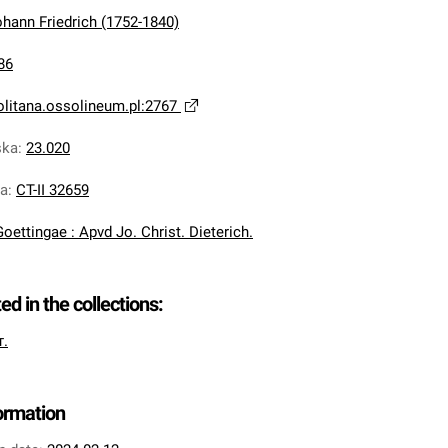
hann Friedrich (1752-1840)
86
olitana.ossolineum.pl:2767
ska
:
23.020
na
:
CT-II 32659
Goettingae : Apvd Jo. Christ. Dieterich.
ted in the collections:
т.
formation