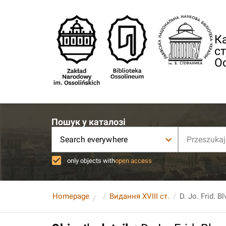
Ка
ст
О
Пошук у каталозі
Search everywhere
only objects with
open access
Homepage
Видання XVIII ст.