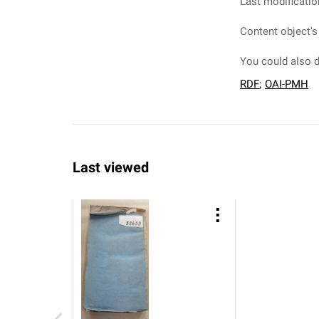
Last modificatio
Content object's
You could also d
RDF
;
OAI-PMH
Last viewed