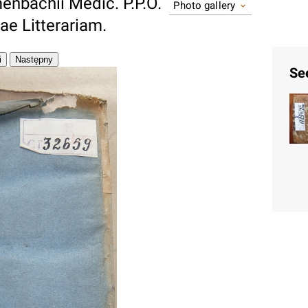
menbachii Medic. P.P.O.
Photo gallery
ae Litterariam.
Se