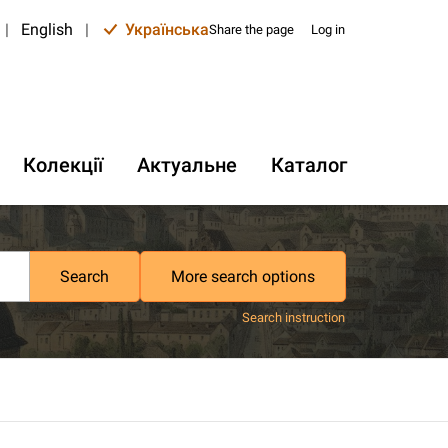
|
English
|
Українська
Share the page
Log in
Колекції
Актуальне
Каталог
Search
More search options
Search instruction