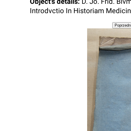
Object's details
:
D. Jo. Frid. Blv
Introdvctio In Historiam Medicin