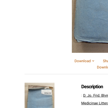
Download
Sh
Downlo
Description
:
D. Jo. Frid. Bl
Medicinae Litter