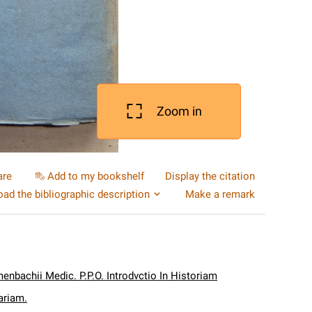
Zoom in
are
Add to my bookshelf
Display the citation
ad the bibliographic description
Make a remark
vmenbachii Medic. P.P.O. Introdvctio In Historiam
ariam.