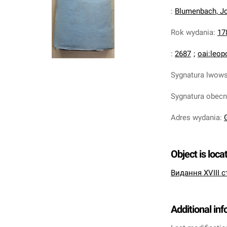
:
Blumenbach, Jo
Rok wydania
:
17
:
2687
;
oai:leop
Sygnatura lwow
Sygnatura obec
Adres wydania
:
Object is loca
Видання XVIII с
Additional in