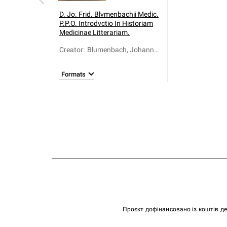
D. Jo. Frid. Blvmenbachii Medic.
P.P.O. Introdvctio In Historiam
Medicinae Litterariam.
Creator
:
Blumenbach, Johann
Friedrich (1752-1840)
Formats
Проєкт дофінансовано із коштів д