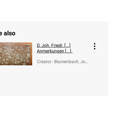
e also
D. Joh. Friedr. [...]
Anmerkungen [...].
Creator
:
Blumenbach, Joh
ann Friedrich (175
2-1840)