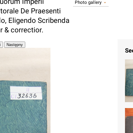
quorum Imperii
Photo gallery
torale De Praesenti
do, Eligendo Scribenda
r & correctior.
Se