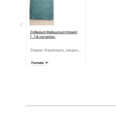
Collegium Reliquorum Imperii
[...] & correctior.
Creator
:
Frischmann, Johann
(1612-1680)
Formats