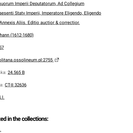
quorum Imperii Deputatorum, Ad Collegium
aesenti Statv Imperii, Imperatore Eligendo, Eligendo
nnexis Aliis. Editio auctior & correctior.
hann (1612-1680)
57
olitana.ossolineum.pl:2755
ska
:
24.565 B
na
:
CT-II 32636
.l.
ted in the collections:
.