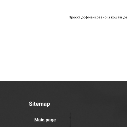
Проєкт дофінансовано із коштів д
Sitemap
Main page