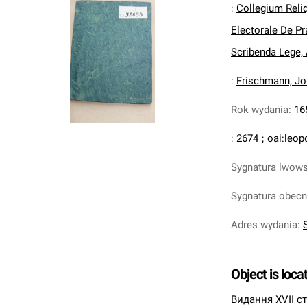
:
Collegium Reli
Electorale De Pr
Scribenda Lege, A
:
Frischmann, Jo
Rok wydania
:
16
:
2674
;
oai:leop
Sygnatura lwow
Sygnatura obec
Adres wydania
:
S
Object is loca
Видання XVII ст