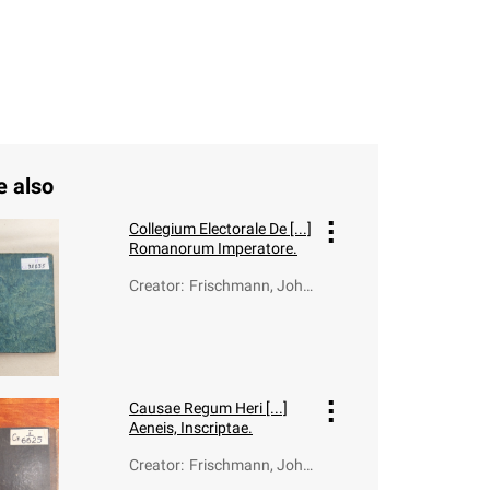
e also
Collegium Electorale De [...]
Romanorum Imperatore.
Creator
:
Frischmann, Joha
nn (1612-1680)
Causae Regum Heri [...]
Aeneis, Inscriptae.
Creator
:
Frischmann, Joha
nn (1612-1680)