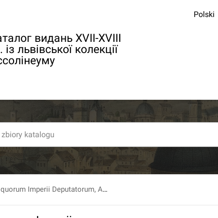
Polski
талог видань XVII-XVIII
. із львівської колекції
ссолінеуму
Collegium Reliquorum Imperii Deputatorum, Ad Collegium Electorale De Praesenti Statv Imperii, Imperatore Eligendo, Eligendo Scribenda Lege, Annexis Aliis. Editio auctior & correctior.