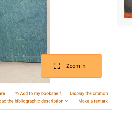
Zoom in
are
Add to my bookshelf
Display the citation
ad the bibliographic description
Make a remark