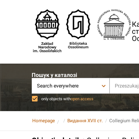
Ка
ст
О
Пошук у каталозі
Search everywhere
only objects with
open access
Homepage
Видання XVII ст.