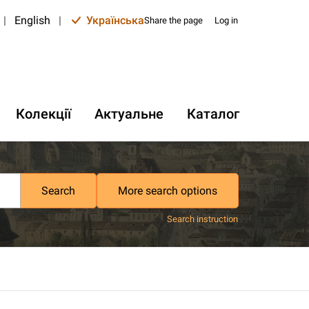
|
English
|
Українська
Share the page
Log in
Колекції
Актуальне
Каталог
Search
More search options
Search instruction