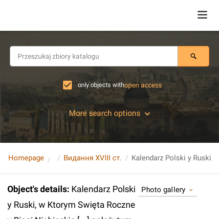
only objects with
open access
More search options
Homepage
Видання XVIII ст.
Object's details
:
Kalendarz Polski
Photo gallery
y Ruski, w Ktorym Swięta Roczne