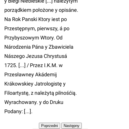
y Biegi Niebieskie [...] należytym
porządkiem położone y opisáne.
Na Rok Panski Ktory iest po
Przestępnym, pierwszy, á po
Przybyszowym Wtory. Od
Národzenia Pána y Zbawiciela
Nászego Jezusa Chrystusá
1725. [...] / Przez I.K.M. w
Przesławney Akádemij
Krákowskiey Jatrologistę y
Filoartystę, z należytą pilnośćią.
Wyrachowany. y do Druku
Podany: [...].