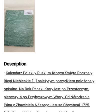
Description
:
Kalendarz Polski y Ruski, w Ktorym Swięta Roczne y
Biegi Niebieskie [...] należytym porządkiem położone y
opisáne. Na Rok Panski Ktory iest po Przestępnym,
pierwszy, á po Przybyszowym Wtory. Od Národzenia
Pána y Zbawiciela Nászego Jezusa Chrystusá 1725.