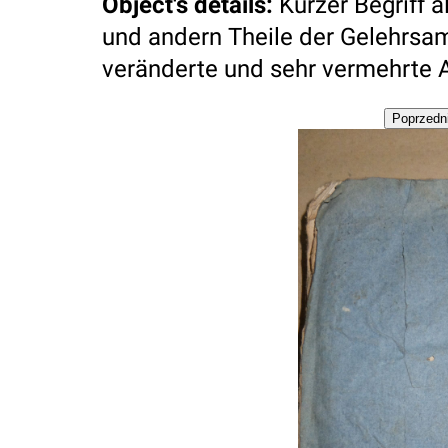
Object's details
:
Kurzer Begriff 
und andern Theile der Gelehrsamk
veränderte und sehr vermehrte A