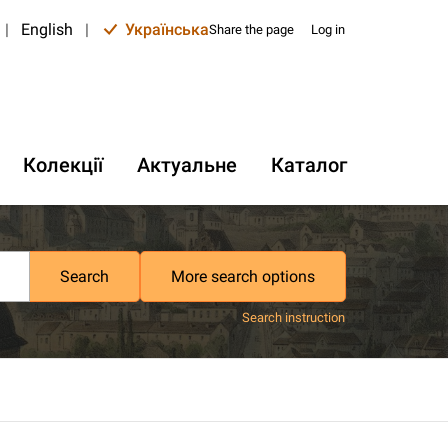
|
English
|
Українська
Share the page
Log in
Колекції
Актуальне
Каталог
Search
More search options
Search instruction