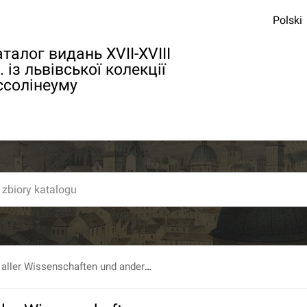
Polski
талог видань XVII-XVIII
. із львівської колекції
ссолінеуму
Kurzer Begriff aller Wissenschaften und andern Theile der Gelehrsamkeit, [...] Zweyte ganz veränderte und sehr vermehrte Auflage.