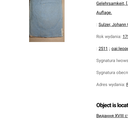
Gelehrsamkeit, [
Auflage.
:
Sulzer, Johann
Rok wydania
:
17
:
2511
;
oai:leop
Sygnatura lwow
Sygnatura obec
Adres wydania
:
Object is loca
Видання XVIII с