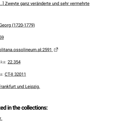
...] Zweyte ganz veränderte und sehr vermehrte
 Georg (1720-1779)
59
olitana.ossolineum.pl:2591
ska
:
22.354
na
:
CT-II 32011
Frankfurt und Leipzig.
ted in the collections:
т.