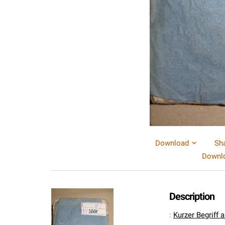
Download
Sh
Downlo
Description
:
Kurzer Begriff 