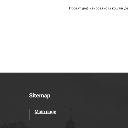
Проєкт дофінансовано із коштів д
Sitemap
Main page