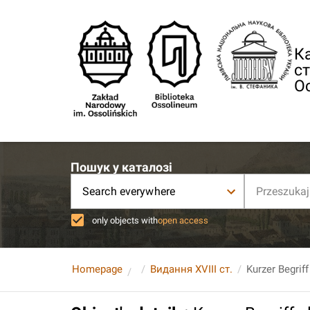
Ка
ст
О
Пошук у каталозі
Search everywhere
only objects with
open access
Homepage
Видання XVIII ст.