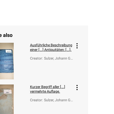
e also
Ausführliche Beschreibung
einer [...] Antiquitäten: [...].
Creator
:
Sulzer, Johann Ge
org (1720-1779)
Kurzer Begriff aller [...]
vermehrte Auflage.
Creator
:
Sulzer, Johann Ge
org (1720-1779)