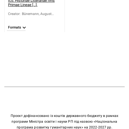
Icti. Historiae Litterariae Ivris
Primae Lineae [...].
Creator
:
Bünemann, August
Rudolph Jesaias (1716-
1774)
Formats
Проєкт дофінансовано із коштів державного бюджету в рамках
програми Міністра освіти і науки РП під назвою «Національна
програма розвитку гуманітарних наук» на 2022-2027 рр.