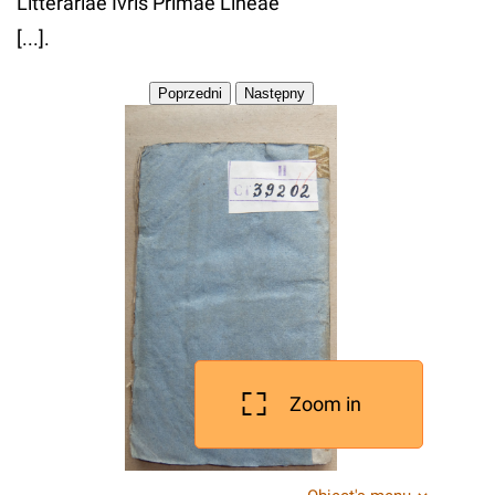
Litterariae Ivris Primae Lineae
[...].
Zoom in