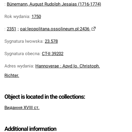
:
Bünemann, August Rudolph Jesaias (1716-1774)
Rok wydania
:
1750
:
2351
;
oai:leopolitana.ossolineum.pl:2436
Sygnatura lwowska
:
23.578
Sygnatura obecna
:
CT-II 39202
Adres wydania
:
Hannoverae : Apvd Io. Christoph.
Richter.
Object is located in the collections:
Видання XVIII ст.
Additional information