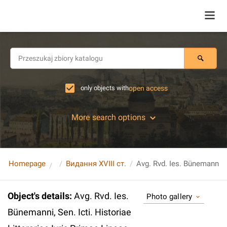
only objects with
open access
More search options
Homepage
Видання XVIII ст.
Object's details
:
Avg. Rvd. Ies.
Photo gallery
Bünemanni, Sen. Icti. Historiae