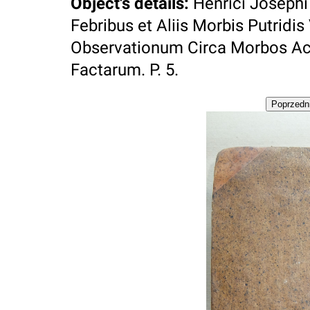
Object's details
:
Henrici Josephi C
Febribus et Aliis Morbis Putridis
Observationum Circa Morbos Ac
Factarum. P. 5.