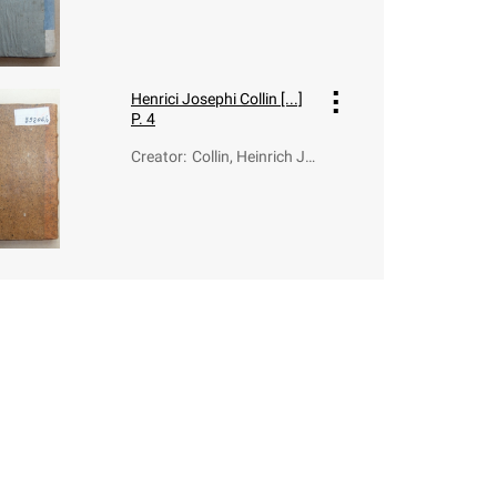
Henrici Josephi Collin [...]
P. 4
Creator
:
Collin, Heinrich Jo
seph (1731-1784)