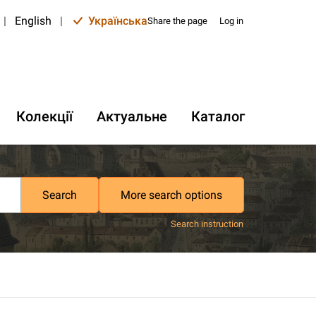
|
English
|
Українська
Share the page
Log in
Колекції
Актуальне
Каталог
Search
More search options
Search instruction