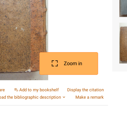
Zoom in
are
Add to my bookshelf
Display the citation
ad the bibliographic description
Make a remark