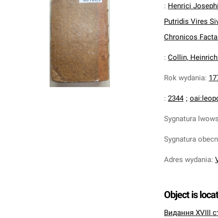
:
Henrici Josephi 
Putridis Vires 
Chronicos Factar
:
Collin, Heinric
Rok wydania
:
17
:
2344
;
oai:leop
Sygnatura lwow
Sygnatura obec
Adres wydania
:
Object is loca
Видання XVIII с