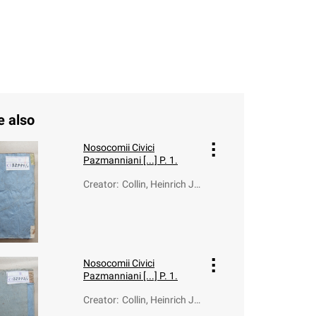
e also
Nosocomii Civici
Pazmanniani [...] P. 1.
Creator
:
Collin, Heinrich Jo
seph (1731-1784)
Nosocomii Civici
Pazmanniani [...] P. 1.
Creator
:
Collin, Heinrich Jo
seph (1731-1784)