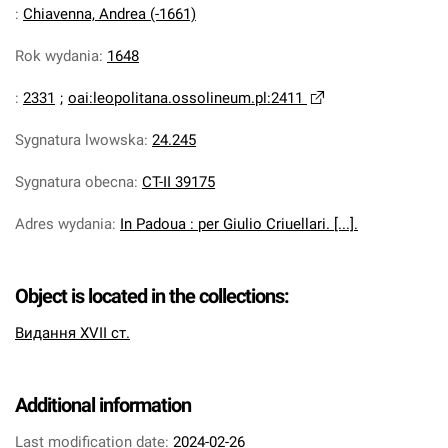
:
Chiavenna, Andrea (-1661)
Rok wydania
:
1648
:
2331
;
oai:leopolitana.ossolineum.pl:2411
Sygnatura lwowska
:
24.245
Sygnatura obecna
:
CT-II 39175
Adres wydania
:
In Padoua : per Giulio Criuellari. [...].
Object is located in the collections:
Видання XVII ст.
Additional information
Last modification date:
2024-02-26