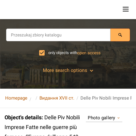
only objects with
open access
More search options
Homepage
Видання XVII ст.
Object's details
:
Delle Piv Nobili
Photo gallery
Imprese Fatte nelle guerre più