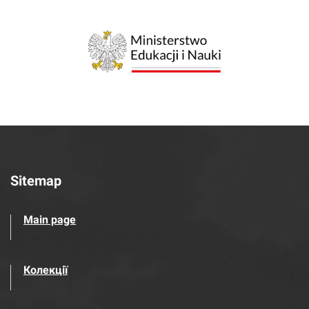
Sitemap
Main page
Колекції