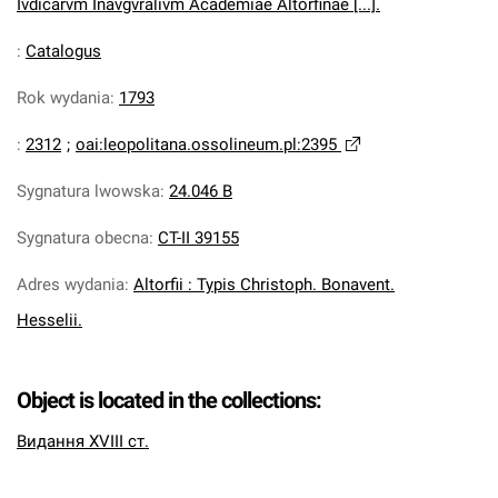
Ivdicarvm Inavgvralivm Academiae Altorfinae [...].
:
Catalogus
Rok wydania
:
1793
:
2312
;
oai:leopolitana.ossolineum.pl:2395
Sygnatura lwowska
:
24.046 B
Sygnatura obecna
:
CT-II 39155
Adres wydania
:
Altorfii : Typis Christoph. Bonavent.
Hesselii.
Object is located in the collections:
Видання XVIII ст.