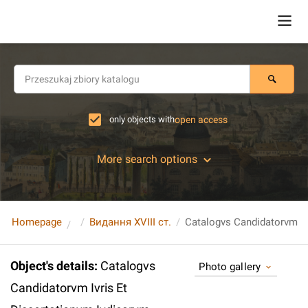
only objects with
open access
More search options
Homepage
Видання XVIII ст.
Object's details
:
Catalogvs
Photo gallery
Candidatorvm Ivris Et