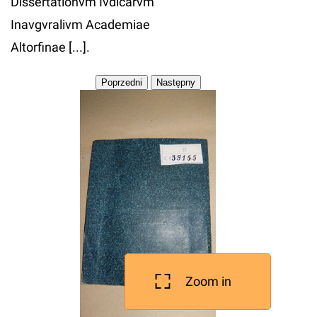
Dissertationvm Ivdicarvm
Inavgvralivm Academiae
Altorfinae [...].
Zoom in