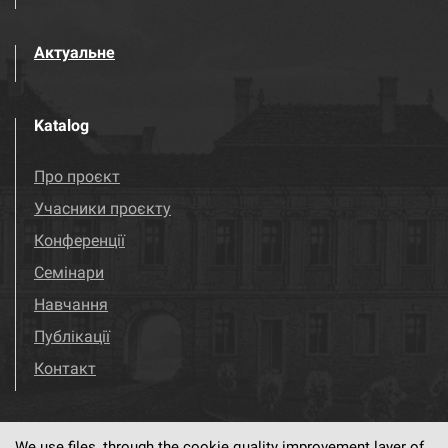
Актуальне
Katalog
Про проєкт
Учасники проєкту
Конференції
Семінари
Навчання
Публікації
Контакт
We use files, through the cookie quality improvement layer of