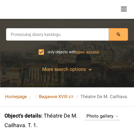
only objects with
open access
More search options
Homepage
Видання XVIII ст.
Théatre De M. Cailhava. T. 
Object's details
:
Théatre De M.
Photo gallery
Cailhava. T. 1.