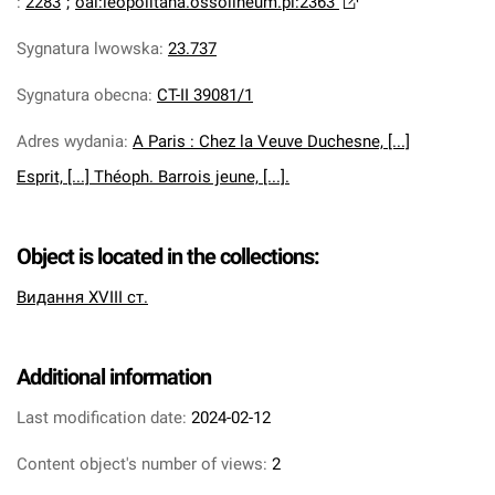
:
2283
;
oai:leopolitana.ossolineum.pl:2363
Sygnatura lwowska
:
23.737
Sygnatura obecna
:
CT-II 39081/1
Adres wydania
:
A Paris : Chez la Veuve Duchesne, [...]
Esprit, [...] Théoph. Barrois jeune, [...].
Object is located in the collections:
Видання XVIII ст.
Additional information
Last modification date:
2024-02-12
Content object's number of views:
2