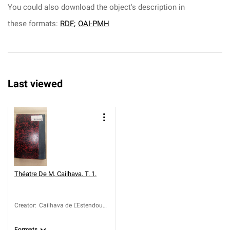
You could also download the object's description in
these formats:
RDF
;
OAI-PMH
Last viewed
Théatre De M. Cailhava. T. 1.
Creator
:
Cailhava de L'Estendoux,
Jean François (1731-
1813)
Formats