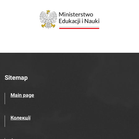
Sitemap
Main page
Колекції