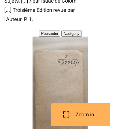
Sujets, [...] / par Isaac de Colom
[...] Troisième Edition revue par
l'Auteur. P. 1.
Zoom in