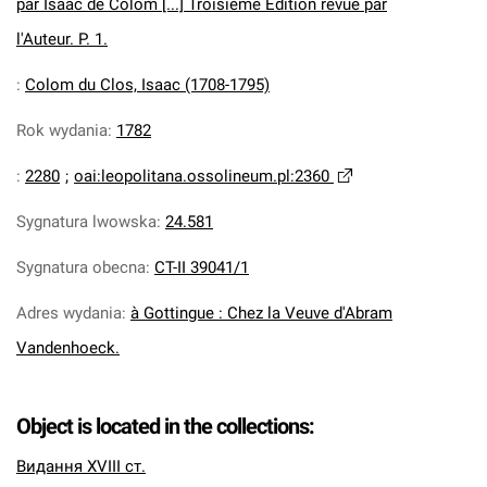
par Isaac de Colom [...] Troisième Edition revue par
l'Auteur. P. 1.
:
Colom du Clos, Isaac (1708-1795)
Rok wydania
:
1782
:
2280
;
oai:leopolitana.ossolineum.pl:2360
Sygnatura lwowska
:
24.581
Sygnatura obecna
:
CT-II 39041/1
Adres wydania
:
à Gottingue : Chez la Veuve d'Abram
Vandenhoeck.
Object is located in the collections:
Видання XVIII ст.