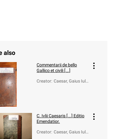
e also
Commentarii de bello
Gallico et civili [...]
Creator
:
Caesar, Gaius Iuli
us (100-44 a.C.)
C. Ivlii Caesaris [...] Editio
Emendatior.
Creator
:
Caesar, Gaius Iuli
us (100-44 a.C.)