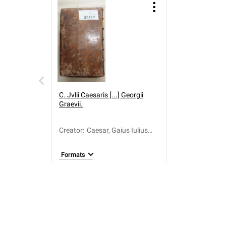
C. Jvlii Caesaris [...] Georgii
Graevii.
Creator
:
Caesar, Gaius Iulius
(100-44 a.C.); Celsus,
Julius; Vossius,
Formats
Dionysius (1612-1633);
Graevius, Joannes
Georgius (1632-1703)