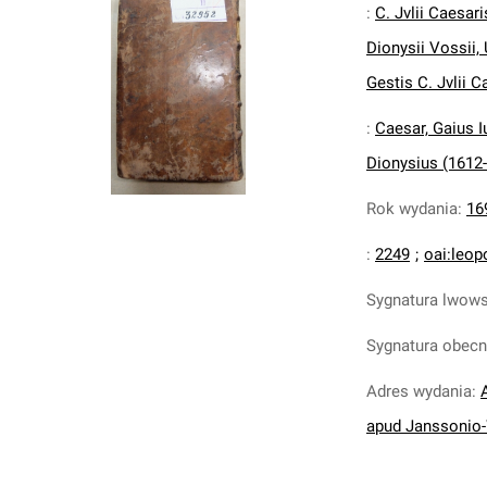
:
C. Jvlii Caesa
Dionysii Vossii,
Gestis C. Jvlii 
:
Caesar, Gaius I
Dionysius (1612
Rok wydania
:
16
:
2249
;
oai:leop
Sygnatura lwow
Sygnatura obec
Adres wydania
:
apud Janssonio-