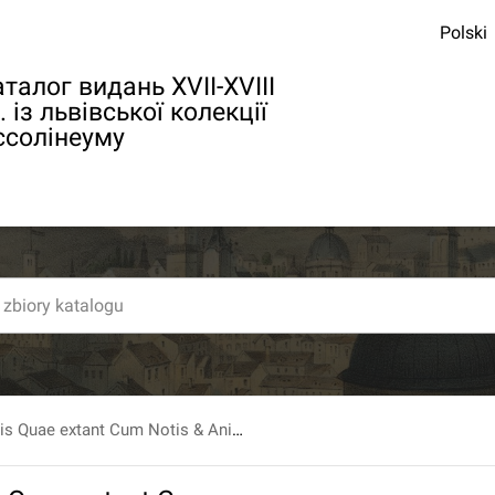
Polski
талог видань XVII-XVIII
. із львівської колекції
ссолінеуму
C. Jvlii Caesaris Quae extant Cum Notis & Animadversionibus Dionysii Vossii, Ut & qui vocatur Jvlivs Celsvs De Vita et Rebvs Gestis C. Jvlii Caesaris, Ex Musaeo Joannis Georgii Graevii.