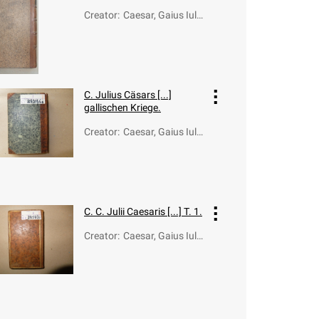
Creator
:
Caesar, Gaius Iuli
us (100-44 a.C.)
C. Julius Cäsars [...]
gallischen Kriege.
Creator
:
Caesar, Gaius Iuli
us (100-44 a.C.)
C.
C. Julii Caesaris [...] T. 1.
Creator
:
Caesar, Gaius Iuli
us (100-44 a.C.)