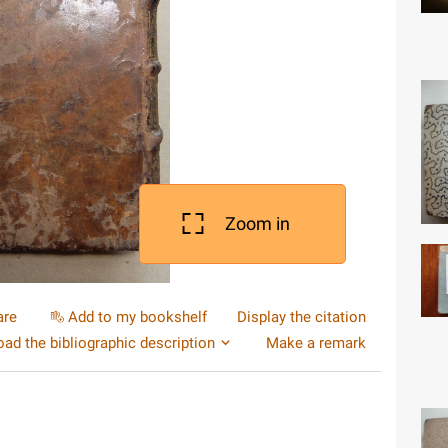
Zoom in
are
Add to my bookshelf
Display the citation
ad the bibliographic description
Make a remark