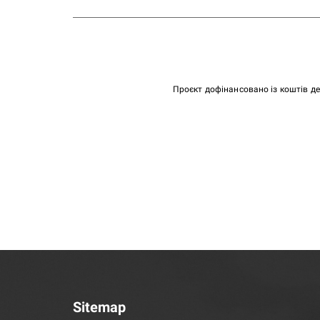
Проєкт дофінансовано із коштів д
Sitemap