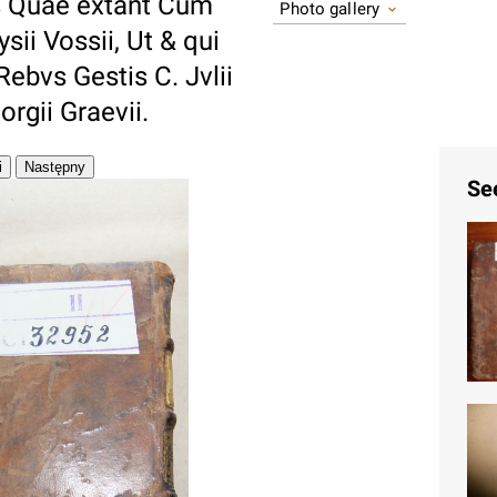
is Quae extant Cum
Photo gallery
ii Vossii, Ut & qui
Rebvs Gestis C. Jvlii
rgii Graevii.
Se