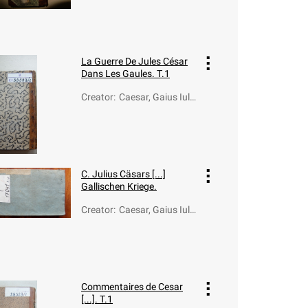
La Guerre De Jules César
Dans Les Gaules. T.1
Creator
:
Caesar, Gaius Iuli
us (100-44 a.C.)
C. Julius Cäsars [...]
Gallischen Kriege.
Creator
:
Caesar, Gaius Iuli
us (100-44 a.C.)
Commentaires de Cesar
[...]. T.1