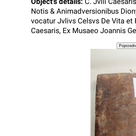
Object's details
:
C. Jvlii Caesar
Notis & Animadversionibus Dionys
vocatur Jvlivs Celsvs De Vita et 
Caesaris, Ex Musaeo Joannis Geo