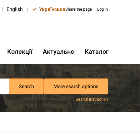
|
English
|
Українська
Share the page
Log in
Колекції
Актуальне
Каталог
Search
More search options
Search instruction