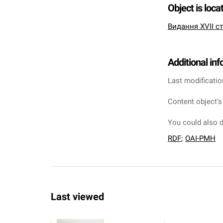
Object is loca
Видання XVII ст
Additional in
Last modificatio
Content object's
You could also d
RDF
;
OAI-PMH
Last viewed