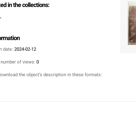
ted in the collections:
.
formation
n date:
2024-02-12
 number of views:
0
ownload the object's description in these formats: