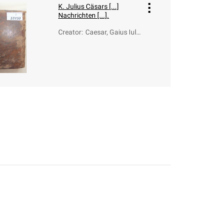
K. Julius Cäsars [...]
Nachrichten [...].
Creator
:
Caesar, Gaius Iuli
us (100-44 a.C.);
Wagner, Johann F
ranz (1733-1778)