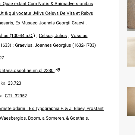
ris Quae extant Cum Notis & Animadversionibus
 Ut & qui vocatur Jvlivs Celsvs De Vita et Rebvs
Caesaris, Ex Musaeo Joannis Georgii Graevii.
ulius (100-44 a.C.)
;
Celsus, Julius
;
Vossius,
-1633)
;
Graevius, Joannes Georgius (1632-1703)
97
olitana.ossolineum.pl:2330
ska
:
23.723
na
:
CT-II 32952
Amstelodami : Ex Typographia P. & J. Blaev, Prostant
Waesbergios, Boom, a Someren, & Goethals.