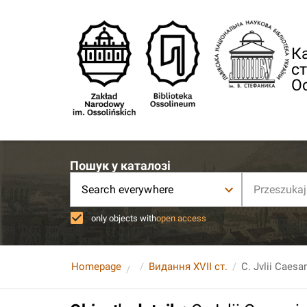
Ка
ст
О
Пошук у каталозі
Search everywhere
only objects with
open access
Homepage
Видання XVII ст.