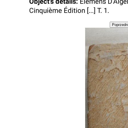
Object's details
:
Élémens D'Algébr
Cinquième Édition [...] T. 1.