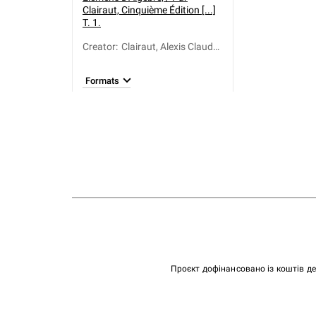
Clairaut, Cinquième Édition [...]
T. 1.
Creator
:
Clairaut, Alexis Claude
(1713-1765)
Formats
Проєкт дофінансовано із коштів д