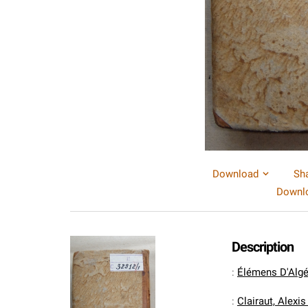
Download
Sh
Downlo
Description
:
Élémens D'Algébr
:
Clairaut, Alexi