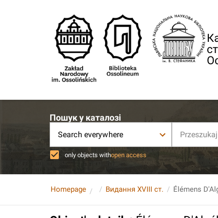
Ка
ст
О
Пошук у каталозі
Search everywhere
only objects with
open access
Homepage
Видання XVIII ст.