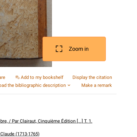
Zoom in
are
Add to my bookshelf
Display the citation
ad the bibliographic description
Make a remark
e, / Par Clairaut, Cinquième Édition [...] T. 1.
s Claude (1713-1765)