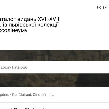
Polski
талог видань XVII-XVIII
. із львівської колекції
ссолінеуму
Élémens D'Algébre, / Par Clairaut, Cinquième Édition [...] T. 1.