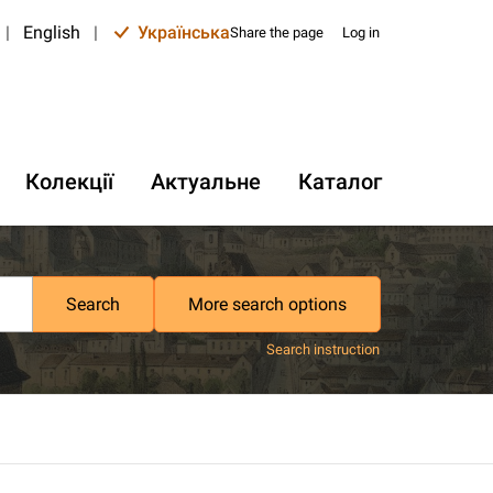
|
English
|
Українська
Share the page
Log in
Колекції
Актуальне
Каталог
Search
More search options
Search instruction