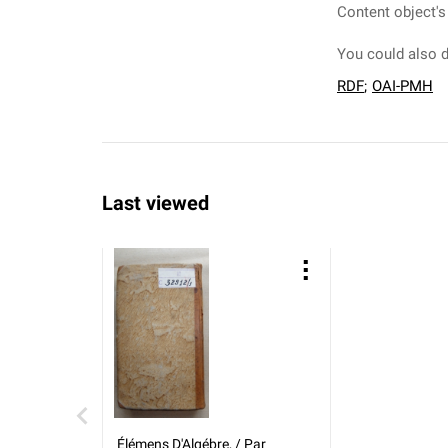
Content object's
You could also d
RDF
;
OAI-PMH
Last viewed
Élémens D'Algébre, / Par