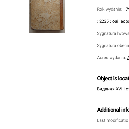
Rok wydania
:
17
:
2235
;
oai:leop
Sygnatura lwow
Sygnatura obec
Adres wydania
:
A
Object is loca
Видання XVIII с
Additional in
Last modificatio