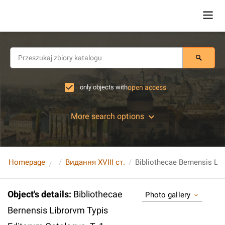
only objects with
open access
More search options
Homepage
Видання XVIII ст.
Object's details
:
Bibliothecae
Photo gallery
Bernensis Librorvm Typis