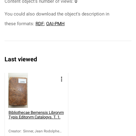
Content object's number of views:
0
You could also download the object's description in
these formats:
RDF
;
OAI-PMH
Last viewed
Bibliothecae Bernensis Librorvm
Typis Editorvm Catalogvs. T. 1.
Creator
:
Sinner, Jean Rodolphe