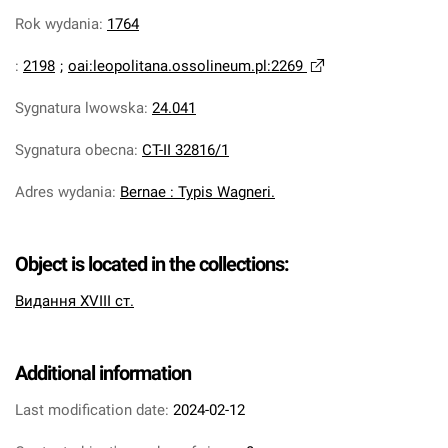
Rok wydania
:
1764
:
2198
;
oai:leopolitana.ossolineum.pl:2269
Sygnatura lwowska
:
24.041
Sygnatura obecna
:
CT-II 32816/1
Adres wydania
:
Bernae : Typis Wagneri.
Object is located in the collections:
Видання XVIII ст.
Additional information
Last modification date:
2024-02-12