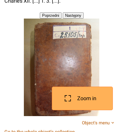
Charles XII. [...] T. 3. [...].
Zoom in
Object's menu
Go to the whole object's collection