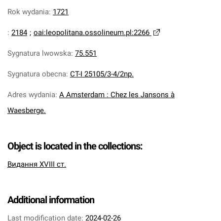
Rok wydania
:
1721
:
2184
;
oai:leopolitana.ossolineum.pl:2266
Sygnatura lwowska
:
75.551
Sygnatura obecna
:
CT-I 25105/3-4/2np.
Adres wydania
:
A Amsterdam : Chez les Jansons à
Waesberge.
Object is located in the collections:
Видання XVIII ст.
Additional information
Last modification date:
2024-02-26