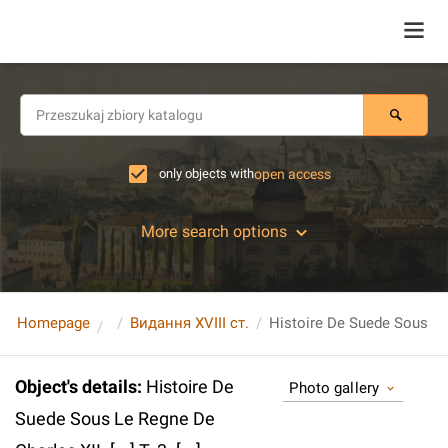
only objects with
open access
More search options
Homepage
Видання XVIII ст.
Object's details
:
Histoire De
Photo gallery
Suede Sous Le Regne De