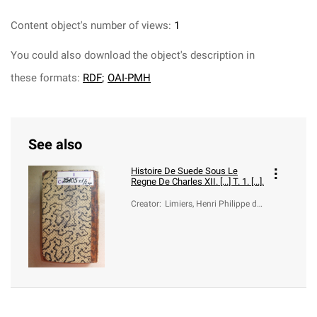
Content object's number of views:
1
You could also download the object's description in
these formats:
RDF
;
OAI-PMH
See also
Histoire De Suede Sous Le
Regne De Charles XII. [...] T. 1. [...].
Creator
:
Limiers, Henri Philippe de
(16..-1725)