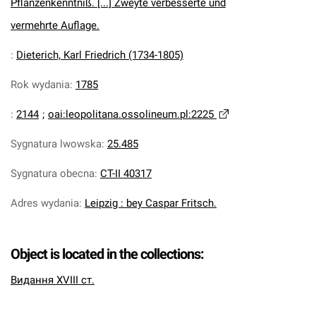
Pflanzenkenntniß. [...] Zweyte verbesserte und
vermehrte Auflage.
:
Dieterich, Karl Friedrich (1734-1805)
Rok wydania
:
1785
:
2144
;
oai:leopolitana.ossolineum.pl:2225
Sygnatura lwowska
:
25.485
Sygnatura obecna
:
CT-II 40317
Adres wydania
:
Leipzig : bey Caspar Fritsch.
Object is located in the collections:
Видання XVIII ст.