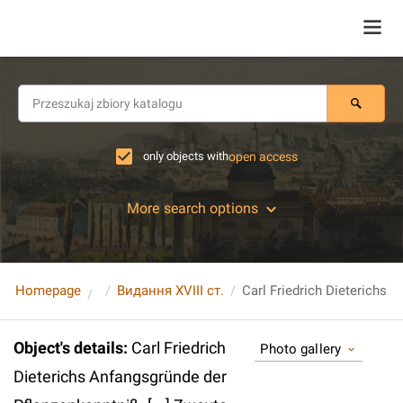
only objects with
open access
More search options
Homepage
Видання XVIII ст.
Object's details
:
Carl Friedrich
Photo gallery
Dieterichs Anfangsgründe der