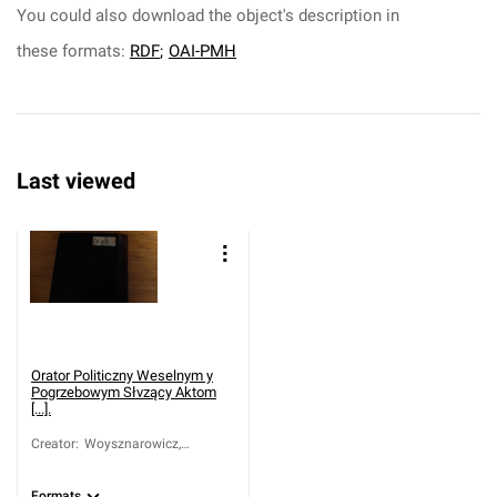
You could also download the object's description in
these formats:
RDF
;
OAI-PMH
Last viewed
Orator Politiczny Weselnym y
Pogrzebowym Słvzący Aktom
[...].
Creator
:
Woysznarowicz,
Kazimierz Jan ( -1680)
Formats