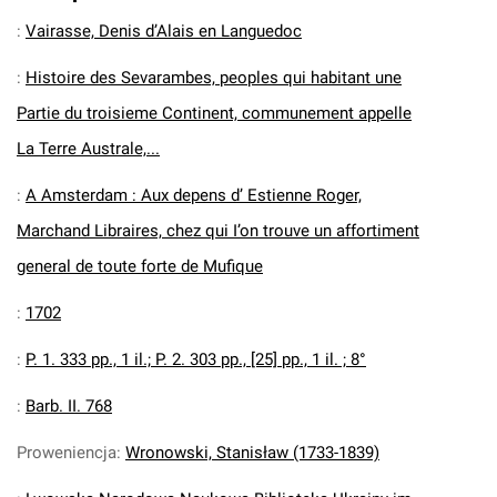
:
Vairasse, Denis d’Alais en Languedoc
:
Histoire des Sevarambes, peoples qui habitant une
Partie du troisieme Continent, communement appelle
La Terre Australe,...
:
A Amsterdam : Aux depens d’ Estienne Roger,
Marchand Libraires, chez qui I’on trouve un affortiment
general de toute forte de Mufique
:
1702
:
P. 1. 333 pp., 1 il.; P. 2. 303 pp., [25] pp., 1 il. ; 8°
:
Barb. II. 768
Proweniencja
:
Wronowski, Stanisław (1733-1839)