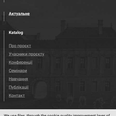
Актуальне
Katalog
Про проєкт
Учасники проєкту
Конференції
Семінари
Навчання
Публікації
Контакт
We use files, through the cookie quality improvement layer of