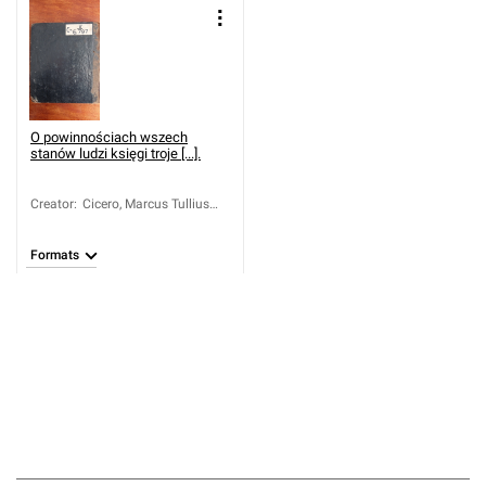
O powinnościach wszech
stanów ludzi księgi troje [...].
Creator
:
Cicero, Marcus Tullius
(106-43 a.C.)
Formats