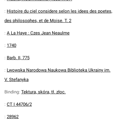
:
Histoire du ciel considere selon les idees des poetes,
des philosophes, et de Moise. T. 2
:
A La Haye : Czes Jean Neaulme
:
1740
:
Barb. II, 775
:
Lwowska Narodowa Naukowa Biblioteka Ukrainy im.
V. Stefanyka
Binding
:
Tektura, skóra, tł. złoc.
:
CT I 44706/2
:
28962