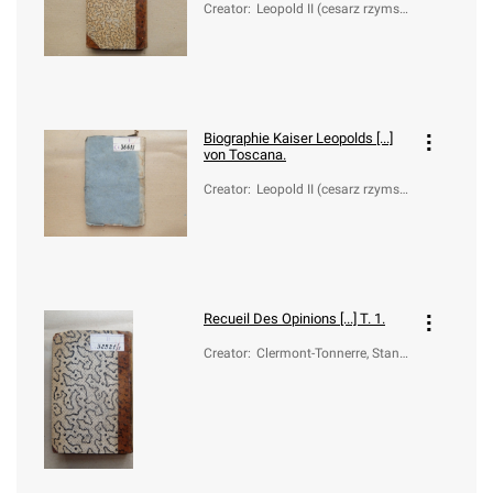
Creator
:
Leopold II (cesarz rzymsk
o-niemiecki; 1747-1792)
Biographie Kaiser Leopolds [...]
von Toscana.
Creator
:
Leopold II (cesarz rzymsk
o-niemiecki; 1747-1792)
Recueil Des Opinions [...] T. 1.
Creator
:
Clermont-Tonnerre, Stanis
las de (1747-1792)