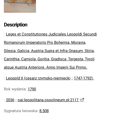
Description
:
Leges et Constitutiones Judiciales Leopoldi Secundi
Romanorum Imperatoris Pro Bohemia, Moravia,
Silesia, Galicia, Austria Supra et Infra Onasum, Stiria,
Carinthia, Carniola, Goritia, Gradisca, Tergesta, Tyroli
atque Austria Anteriore. Anno Imperii Sui Primo.
:
Leopold II (cesarz rzymsko-niemiecki
;
1747-1792).
Rok wydania
:
1790
:
2036
;
oai:leopolitana.ossolineum.pl:2117
Sygnatura lwowska
:
8.508