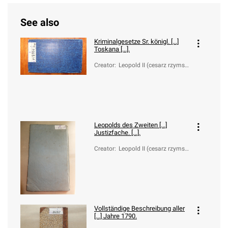
See also
Kriminalgesetze Sr. königl. [...]
Toskana [...].
Creator
:
Leopold II (cesarz rzymsk
o-niemiecki; 1747-1792)
Leopolds des Zweiten [...]
Justizfache. [...].
Creator
:
Leopold II (cesarz rzymsk
o-niemiecki; 1747-1792)
Vollständige Beschreibung aller
[...] Jahre 1790.