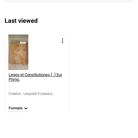
Last viewed
Leges et Constitutiones [...] Sui
Primo.
Creator
:
Leopold II (cesarz
rzymsko-niemiecki;
1747-1792).
Formats