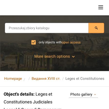
only objects with
open access
More search options
Homepage
Видання XVIII ст.
Object's details
:
Leges et
Photo gallery
Constitutiones Judiciales