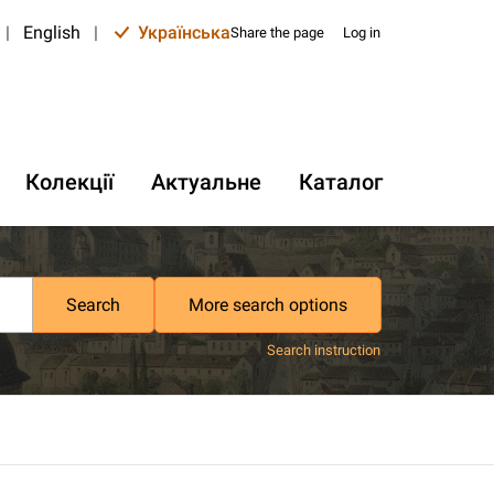
|
English
|
Українська
Share the page
Log in
Колекції
Актуальне
Каталог
Search
More search options
Search instruction