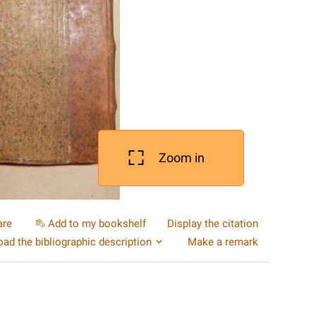
Zoom in
are
Add to my bookshelf
Display the citation
ad the bibliographic description
Make a remark