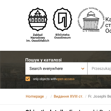
Ка
ст
О
Пошук у каталозі
Search everywhere
only objects with
open access
Homepage
Видання XVIII ст.