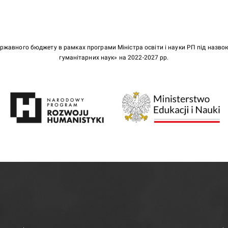
ержавного бюджету в рамках програми Міністра освіти і науки РП під назв
гуманітарних наук» на 2022-2027 рр.