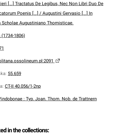
tieri [...] Tractatus De Legibus, Nec Non Libri Duo De
atorum Poenis [...] / Augustini Gervasio [...] In
Scholae Augustiniano Thomisticae.
h (1734-1806)
71
olitana.ossolineum.pl:2091
ska
:
55.659
na
:
CT-II 40.056/1-2np
Vindobonae : Typ. Joan. Thom. Nob. de Trattnern
ted in the collections: