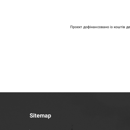
Проєкт дофінансовано із коштів д
Sitemap