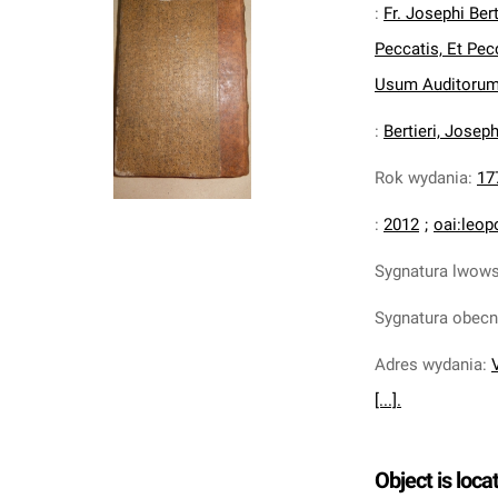
:
Fr. Josephi Ber
Peccatis, Et Pecc
Usum Auditorum 
:
Bertieri, Josep
Rok wydania
:
17
:
2012
;
oai:leop
Sygnatura lwow
Sygnatura obec
Adres wydania
:
[...].
Object is loca