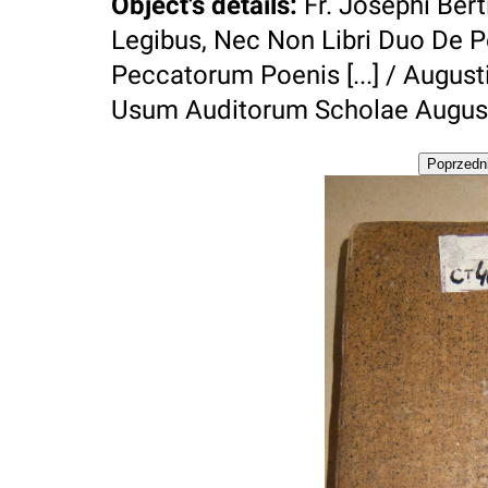
Object's details
:
Fr. Josephi Berti
Legibus, Nec Non Libri Duo De P
Peccatorum Poenis [...] / Augustin
Usum Auditorum Scholae August