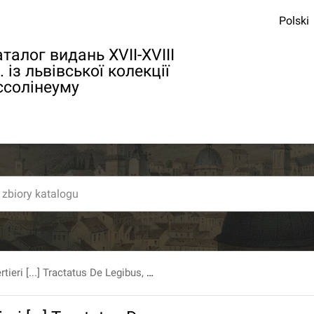
Polski
талог видань XVII-XVIII
. із львівської колекції
ссолінеуму
Fr. Josephi Bertieri [...] Tractatus De Legibus, Nec Non Libri Duo De Peccatis, Et Peccatorum Poenis [...] / Augustini Gervasio [...] In Usum Auditorum Scholae Augustiniano Thomisticae.