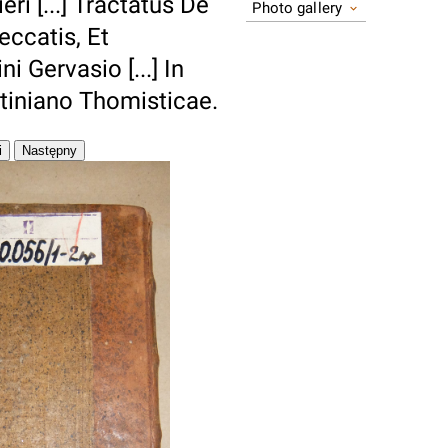
eri [...] Tractatus De
Photo gallery
eccatis, Et
i Gervasio [...] In
iniano Thomisticae.