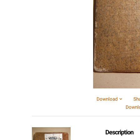
Download
Sh
Downlo
Description