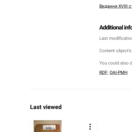
Видання XVIII с
Additional in
Last modificatio
Content object's
You could also d
RDF
;
OAI-PMH
Last viewed