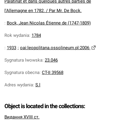
Palatinat et dans quelques autres parties de
l'Allemagne en 1782. / Par Mr. De Bock.
:
Bock, Jean Nicolas Étienne de (1747-1809)
Rok wydania
:
1784
:
1933
;
oai:leopolitana.ossolineum.pl:2006
Sygnatura lwowska
:
23.046
Sygnatura obecna
:
CT-II 39568
Adres wydania
:
S.l
Object is located in the collections:
Видання XVIII ст.