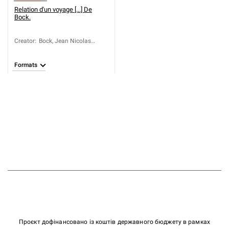
Relation d'un voyage [...] De
Bock.
Creator
:
Bock, Jean Nicolas
Étienne de (1747-1809)
Formats
Проєкт дофінансовано із коштів державного бюджету в рамках