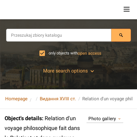
only objects with
open access
More search options
Homepage
Видання XVIII ст.
Object's details
:
Relation d'un
Photo gallery
voyage philosophique fait dans