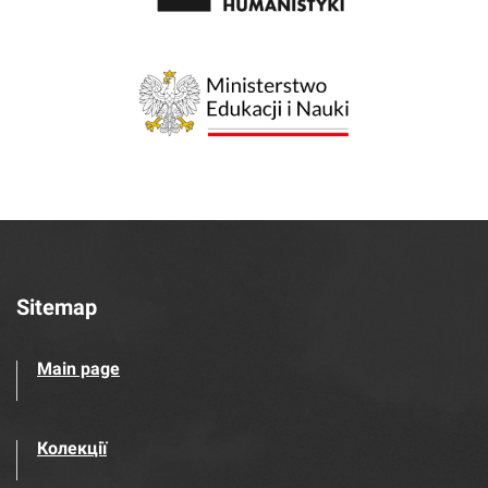
Sitemap
Main page
Колекції