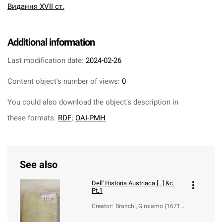
Видання XVII ст.
Additional information
Last modification date:
2024-02-26
Content object's number of views:
0
You could also download the object's description in
these formats:
RDF
;
OAI-PMH
See also
Dell' Historia Austriaca [...] &c.
Pt.1
Creator
:
Branchi, Girolamo (1671-
1690)