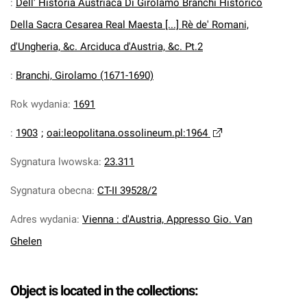
:
Dell' Historia Austriaca Di Girolamo Branchi Historico
Della Sacra Cesarea Real Maesta [...] Rè de' Romani,
d'Ungheria, &c. Arciduca d'Austria, &c. Pt.2
:
Branchi, Girolamo (1671-1690)
Rok wydania
:
1691
:
1903
;
oai:leopolitana.ossolineum.pl:1964
Sygnatura lwowska
:
23.311
Sygnatura obecna
:
CT-II 39528/2
Adres wydania
:
Vienna : d'Austria, Appresso Gio. Van
Ghelen
Object is located in the collections: