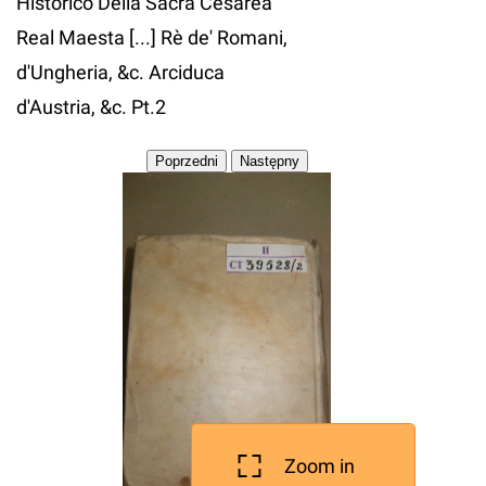
Historico Della Sacra Cesarea
Real Maesta [...] Rè de' Romani,
d'Ungheria, &c. Arciduca
d'Austria, &c. Pt.2
Zoom in