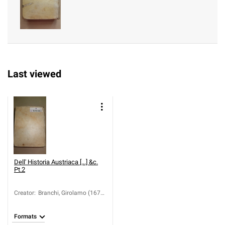
Last viewed
Dell' Historia Austriaca [...] &c.
Pt.2
Creator
:
Branchi, Girolamo (1671-
1690)
Formats