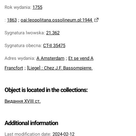
Rok wydania
:
1755
:
1863
;
oai:leopolitana.ossolineum.pl:1944
Sygnatura lwowska
:
21.362
Sygnatura obecna
:
CT-II 35475
Adres wydania
:
A Amsterdam
;
Et se vend A
Francfort
;
[Liege] : Chez J.F. Bassompierre.
Object is located in the collections:
Видання XVIII ст.
Additional information
Last modification date:
2024-02-12