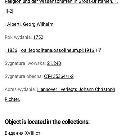
Religion und der Wissenschaften in Gross-Brittanien. T.
1[-2].
:
Alberti, Georg Wilhelm
Rok wydania
:
1752
:
1836
;
oai:leopolitana.ossolineum.pl:1916
Sygnatura lwowska
:
21.240
Sygnatura obecna
:
CT-I 35364/1-2
Adres wydania
:
Hannover : verlegts Johann Christoph
Richter.
Object is located in the collections:
Видання XVIII ст.