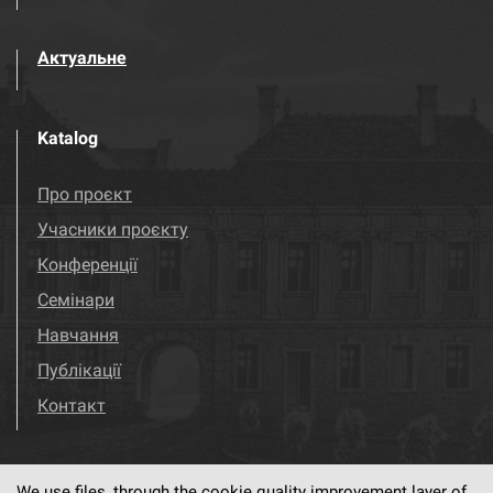
Актуальне
Katalog
Про проєкт
Учасники проєкту
Конференції
Семінари
Навчання
Публікації
Контакт
We use files, through the cookie quality improvement layer of