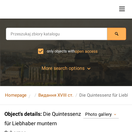
only objects with
open access
More search options
Homepage
Видання XVIII ст.
Object's details
:
Die Quintessenz
Photo gallery
für Liebhaber muntern