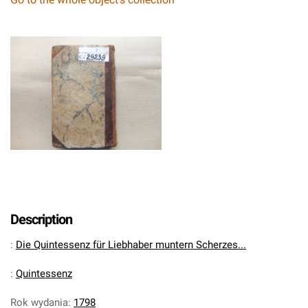
Description
:
Die Quintessenz für Liebhaber muntern Scherzes...
:
Quintessenz
Rok wydania
:
1798