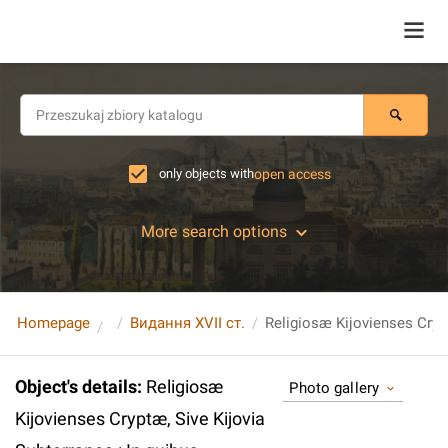
only objects with
open access
More search options
Homepage
Видання XVII ст.
Object's details
:
Religiosæ
Photo gallery
Kijovienses Cryptæ, Sive Kijovia