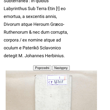
Subterranea : In quibus
Labyrinthus Sub Terra Etin [!] eo
emortua, a sexcentis annis,
Divorum atque Heroum Græco-
Ruthenorum & nec dum corrupta,
corpora / ex nomine atque ad
oculum e Paterikō Sclavonico
detegit M. Johannes Herbinius.