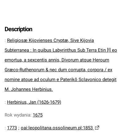
Description
:
Religiosæ Kijovienses Cryptæ, Sive Kijovia
Subterranea : In quibus Labyrinthus Sub Terra Etin [!] eo
emortua, a sexcentis annis, Divorum atque Heroum
Græco-Ruthenorum & nec dum corrupta, corpora / ex
nomine atque ad oculum e Paterikō Sclavonico detegit
M. Johannes Herbinius.
:
Herbinius, Jan (1626-1679)
Rok wydania
:
1675
:
1773
;
oai:leopolitana.ossolineum.pl:1853