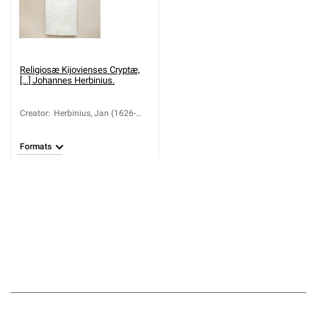
Religiosæ Kijovienses Cryptæ,
[...] Johannes Herbinius.
Creator
:
Herbinius, Jan (1626-
1679)
Formats