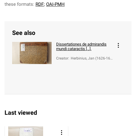
these formats:
RDF
;
OAI-PMH
See also
Dissertationes de admirandis
mundi cataractis [...].
Creator
:
Herbinius, Jan (1626-167
9)
Last viewed