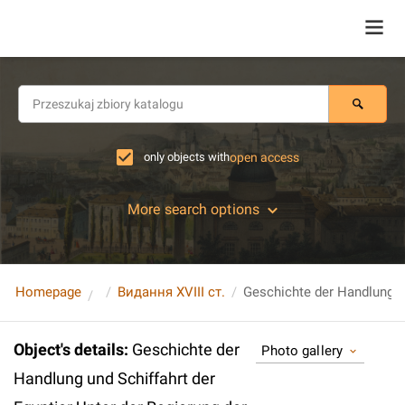
only objects with
open access
More search options
Homepage
Видання XVIII ст.
Object's details
:
Geschichte der
Photo gallery
Handlung und Schiffahrt der