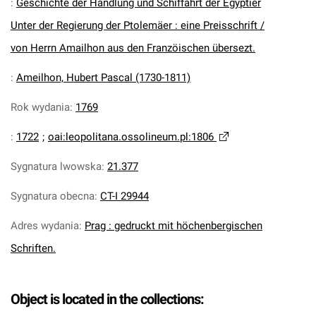
:
Geschichte der Handlung und Schiffahrt der Egyptier
Unter der Regierung der Ptolemäer : eine Preisschrift /
von Herrn Amailhon aus den Franzöischen übersezt.
:
Ameilhon, Hubert Pascal (1730-1811)
Rok wydania
:
1769
:
1722
;
oai:leopolitana.ossolineum.pl:1806
Sygnatura lwowska
:
21.377
Sygnatura obecna
:
CT-I 29944
Adres wydania
:
Prag : gedruckt mit höchenbergischen
Schriften.
Object is located in the collections: