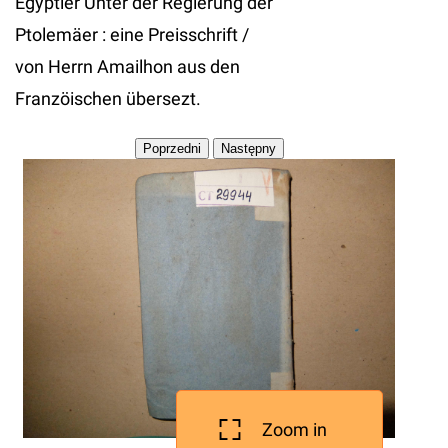
Egyptier Unter der Regierung der
Ptolemäer : eine Preisschrift /
von Herrn Amailhon aus den
Franzöischen übersezt.
Zoom in