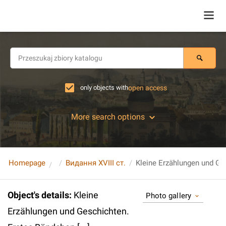
only objects with
open access
More search options
Homepage
Видання XVIII ст.
Object's details
:
Kleine
Photo gallery
Erzählungen und Geschichten.