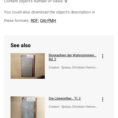
Content object's number of views:
0
You could also download the object's description in
these formats:
RDF
;
OAI-PMH
See also
Biographien der Wahnsinnigen...
Bd. 2
Creator
:
Spiess, Christian Heinrich
(1755-1799)
Die Löwenritter... Tl. 2
Creator
:
Spiess, Christian Heinrich
(1755-1799)