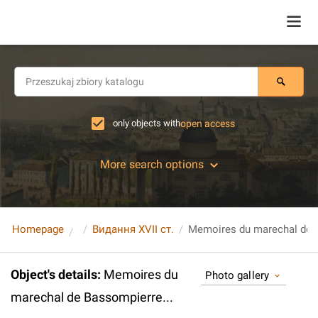
only objects with
open access
More search options
Homepage
Видання XVII ст.
Memoires du marechal de B
Object's details
:
Memoires du
Photo gallery
marechal de Bassompierre...