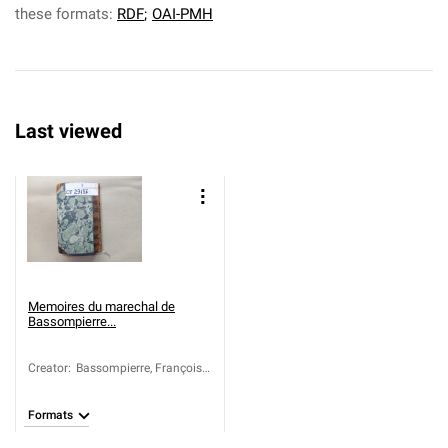
these formats:
RDF
;
OAI-PMH
Last viewed
Memoires du marechal de
Bassompierre...
Creator
:
Bassompierre, François
de (1573-1646)
Formats