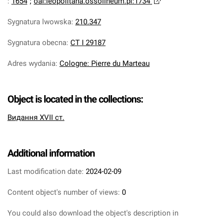
:
1654
;
oai:leopolitana.ossolineum.pl:1734
Sygnatura lwowska
:
210.347
Sygnatura obecna
:
CT I 29187
Adres wydania
:
Cologne: Pierre du Marteau
Object is located in the collections:
Видання XVII ст.
Additional information
Last modification date:
2024-02-09
Content object's number of views:
0
You could also download the object's description in