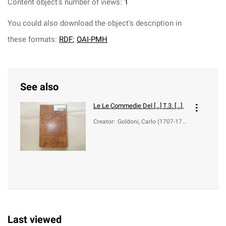
Content object's number of views:
1
You could also download the object's description in
these formats:
RDF
;
OAI-PMH
See also
Le
Le Commedie Del [...] T.3. [...].
Creator
:
Goldoni, Carlo (1707-179
3)
Last viewed