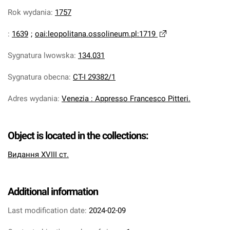
Rok wydania
:
1757
:
1639
;
oai:leopolitana.ossolineum.pl:1719
Sygnatura lwowska
:
134.031
Sygnatura obecna
:
CT-I 29382/1
Adres wydania
:
Venezia : Appresso Francesco Pitteri.
Object is located in the collections:
Видання XVIII ст.
Additional information
Last modification date:
2024-02-09