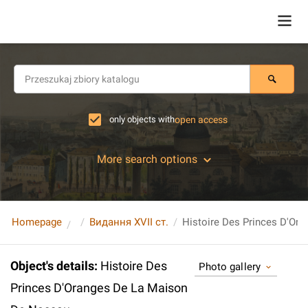
only objects with
open access
More search options
Homepage
Видання XVII ст.
Object's details
:
Histoire Des
Photo gallery
Princes D'Oranges De La Maison