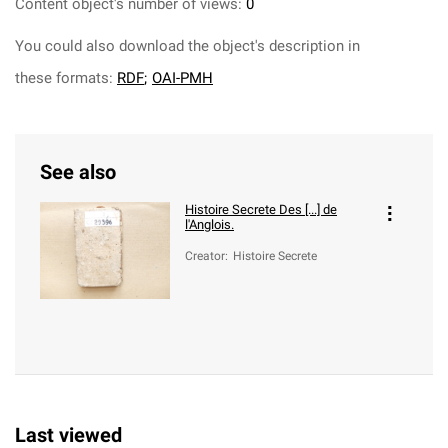
Content object's number of views:
0
You could also download the object's description in
these formats:
RDF
;
OAI-PMH
See also
Histoire Secrete Des [...] de
l'Anglois.
Creator
:
Histoire Secrete
Last viewed