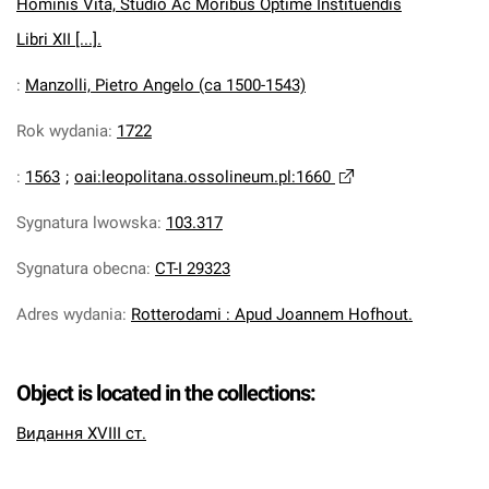
Hominis Vita, Studio Ac Moribus Optime Instituendis
Libri XII [...].
:
Manzolli, Pietro Angelo (ca 1500-1543)
Rok wydania
:
1722
:
1563
;
oai:leopolitana.ossolineum.pl:1660
Sygnatura lwowska
:
103.317
Sygnatura obecna
:
CT-I 29323
Adres wydania
:
Rotterodami : Apud Joannem Hofhout.
Object is located in the collections:
Видання XVIII ст.