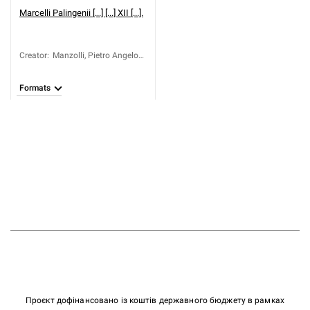
Marcelli Palingenii [...] [...] XII [...].
Creator
:
Manzolli, Pietro Angelo
(ca 1500-1543)
Formats
Проєкт дофінансовано із коштів державного бюджету в рамках