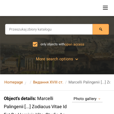
only objects with
open access
More search options
Homepage
Видання XVIII ст.
Object's details
:
Marcelli
Photo gallery
Palingenii [...] Zodiacus Vitae Id