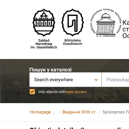
Ка
ст
О
Пошук у каталозі
Search everywhere
only objects with
open access
Homepage
Видання XVIII ст.