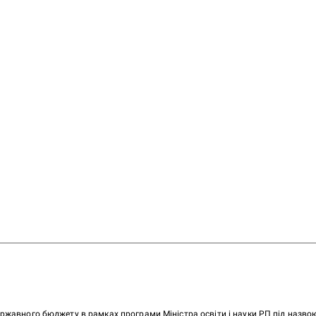
ержавного бюджету в рамках програми Міністра освіти і науки РП під назв