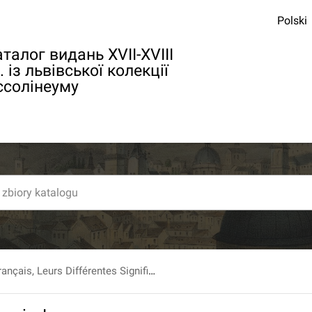
Polski
талог видань XVII-XVIII
. із львівської колекції
ссолінеуму
Synonymes Français, Leurs Différentes Significations, Et Le Choix Qu'il En Faut Faire pour parler avec justesse [...].