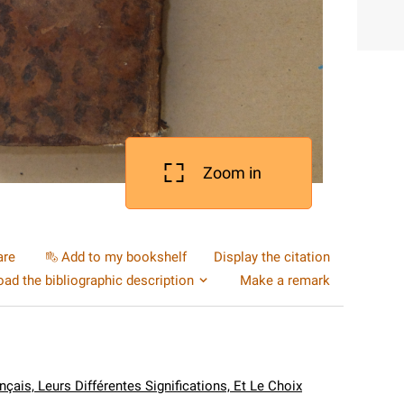
Zoom in
are
Add to my bookshelf
Display the citation
ad the bibliographic description
Make a remark
ais, Leurs Différentes Significations, Et Le Choix