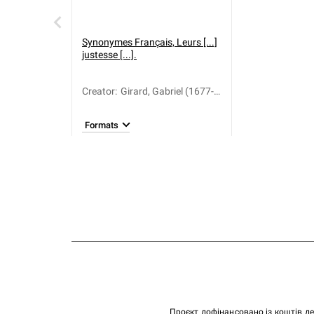
Synonymes Français, Leurs [...]
justesse [...].
Creator
:
Girard, Gabriel (1677-
1748)
Formats
Проєкт дофінансовано із коштів д