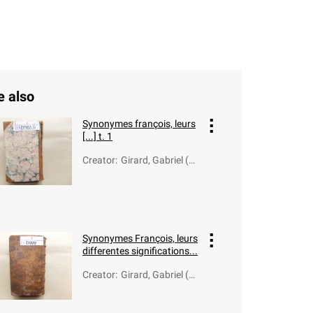
e also
Synonymes françois, leurs
[...] t. 1
Creator
:
Girard, Gabriel (16
77-1748)
Synonymes François, leurs
differentes significations...
Creator
:
Girard, Gabriel (16
77-1748)