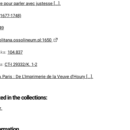
e pour parler avec justesse [...].
 (1677-1748)
49
olitana.ossolineum.pl:1650
ska
:
104.837
na
:
CT-I 29332/K. 1-2
A Paris : De L'Imprimerie de la Veuve d'Houry [...].
ted in the collections:
т.
formation