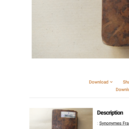
Download
Sh
Downlo
Description
:
Synonymes Franç