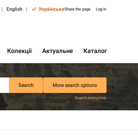
|
English
|
Українська
Share the page
Log in
Колекції
Актуальне
Каталог
Search
More search options
Search instruction