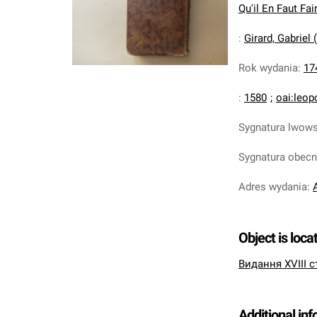
Qu'il En Faut Fair
:
Girard, Gabriel
Rok wydania
:
17
:
1580
;
oai:leop
Sygnatura lwow
Sygnatura obec
Adres wydania
:
Object is loca
Видання XVIII с
Additional in