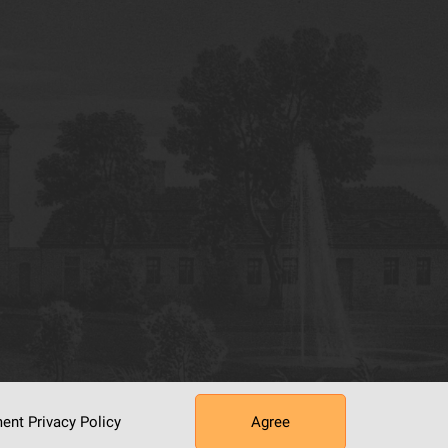
ument
Privacy Policy
Agree
tworking Center