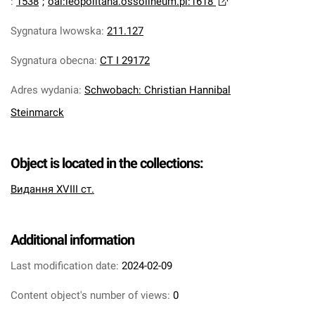
:
1538
;
oai:leopolitana.ossolineum.pl:1618
Sygnatura lwowska
:
211.127
Sygnatura obecna
:
CT I 29172
Adres wydania
:
Schwobach: Christian Hannibal
Steinmarck
Object is located in the collections:
Видання XVIII ст.
Additional information
Last modification date:
2024-02-09
Content object's number of views:
0