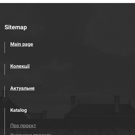
Sitemap
Main page
Колекції
Актуальне
Katalog
Про проєкт