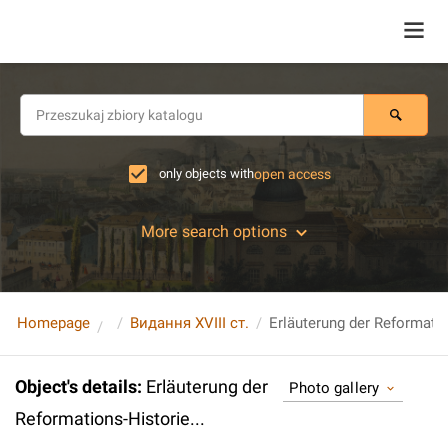
only objects with
open access
More search options
Homepage
Видання XVIII ст.
Erläuterung der Reformatio
Object's details
:
Erläuterung der
Photo gallery
Reformations-Historie...