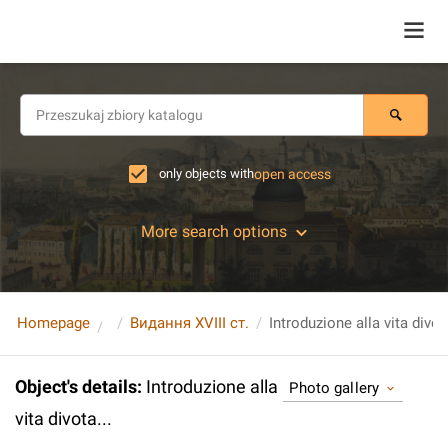
only objects with
open access
More search options
Homepage
Видання XVIII ст.
Introduzione alla vita divota
Object's details
:
Introduzione alla
Photo gallery
vita divota...