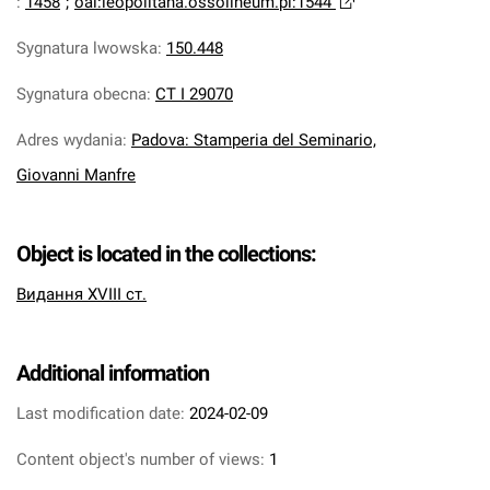
:
1458
;
oai:leopolitana.ossolineum.pl:1544
Sygnatura lwowska
:
150.448
Sygnatura obecna
:
CT I 29070
Adres wydania
:
Padova: Stamperia del Seminario,
Giovanni Manfre
Object is located in the collections:
Видання XVIII ст.
Additional information
Last modification date:
2024-02-09
Content object's number of views:
1