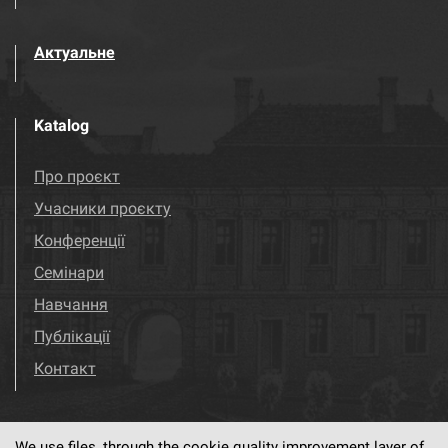
Актуальне
Katalog
Про проєкт
Учасники проєкту
Конференції
Семінари
Навчання
Публікації
Контакт
We use files, through the cookie quality improvement layer of