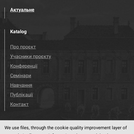
Актуальне
Katalog
Про проєкт
Учасники проєкту
Конференції
Семінари
Навчання
Публікації
Контакт
We use files, through the cookie quality improvement layer of
Visit us!
Facebook