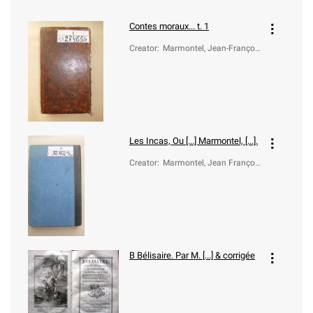
Contes moraux... t. 1
Creator
:
Marmontel, Jean-Françoi
s (1723-1799)
Les Incas, Ou [...] Marmontel, [...].
Creator
:
Marmontel, Jean Françoi
s (1723-1799)
B
Bélisaire. Par M. [...] & corrigée