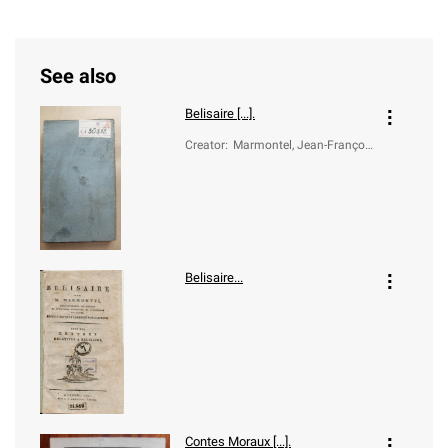
See also
Belisaire [...].
Creator
:
Marmontel, Jean-Françoi
s (1723-1799)
Belisaire...
Contes Moraux [...].