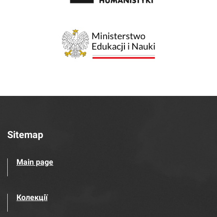
Sitemap
Main page
Колекції