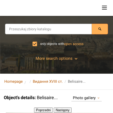
only objects with
open access
More search options
Homepage
Видання XVIII ст.
Belisaire...
Object's details
:
Belisaire...
Photo gallery