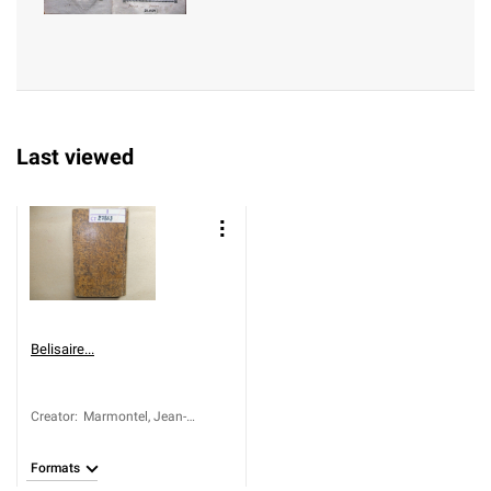
Last viewed
Belisaire...
Creator
:
Marmontel, Jean-
François (1723-1799)
Formats