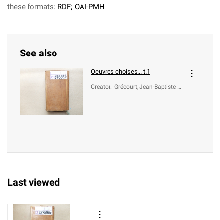
these formats:
RDF
;
OAI-PMH
See also
Oeuvres choises... t.1
Creator
:
Grécourt, Jean-Baptiste W
illart de (1684-1743)
Last viewed