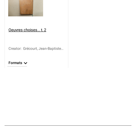
Oeuvres choises... t. 2
Creator
:
Grécourt, Jean-Baptiste
Willart de (1684-1743)
Formats