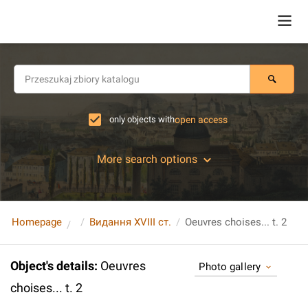
only objects with
open access
More search options
Homepage
Видання XVIII ст.
Oeuvres choises... t. 2
Object's details
:
Oeuvres
Photo gallery
choises... t. 2