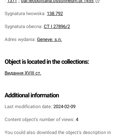
:
1371
;
oai:leopolitana.ossolineum.pl:1455
Sygnatura lwowska
:
138.792
Sygnatura obecna
:
CT I 27896/2
Adres wydania
:
Geneve: s.n.
Object is located in the collections:
Видання XVIII ст.
Additional information
Last modification date:
2024-02-09
Content object's number of views:
4
You could also download the object's description in