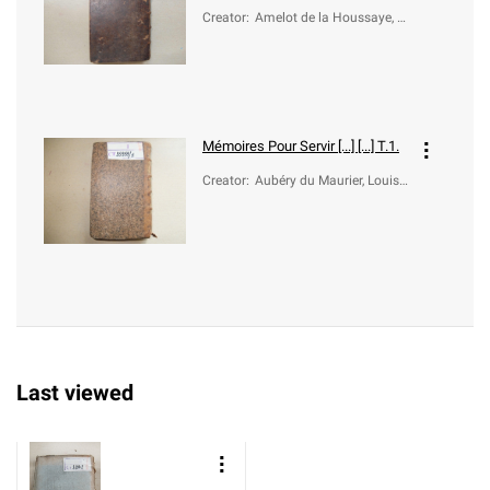
Creator
:
Amelot de la Houssaye, A
braham-Nicolas (1634?-1
706)
Mémoires Pour Servir [...] [...] T.1.
Creator
:
Aubéry du Maurier, Louis
(1609-1687); Amelot de L
a Houssaye, Abraham Ni
colas (1634?-1706)
Last viewed