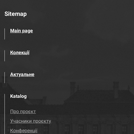
Sitemap
Main page
Колекції
Актуальне
Katalog
Про проєкт
Учасники проєкту
Конференції