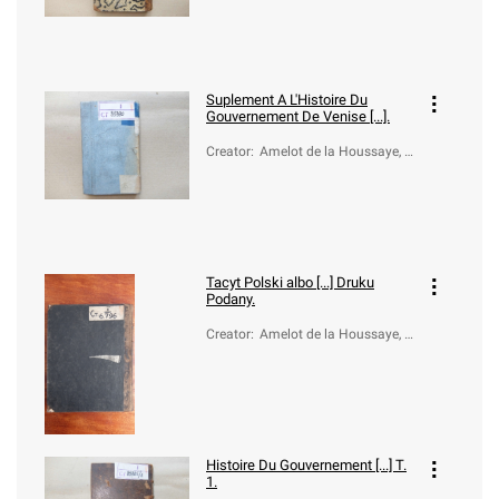
706)
Suplement A L'Histoire Du
Gouvernement De Venise [...].
Creator
:
Amelot de la Houssaye, A
braham-Nicolas (1634?-1
706)
Tacyt Polski albo [...] Druku
Podany.
Creator
:
Amelot de la Houssaye, A
braham-Nicolas (1634?-1
706)
Histoire Du Gouvernement [...] T.
1.