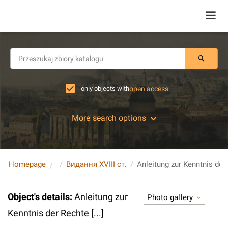
only objects with
open access
More search options
Homepage
Видання XVIII ст.
Anleitung zur Kenntnis der R
Object's details
:
Anleitung zur
Photo gallery
Kenntnis der Rechte [...]