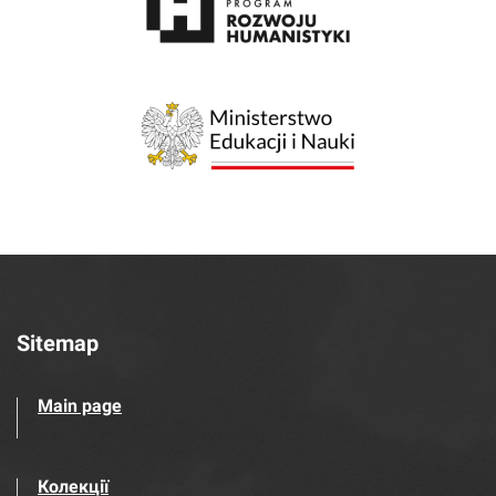
Sitemap
Main page
Колекції