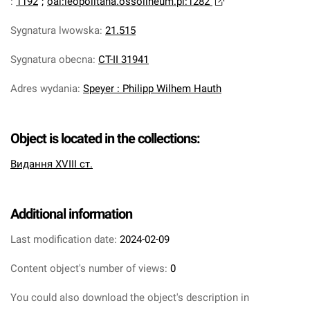
:
1192
;
oai:leopolitana.ossolineum.pl:1282
Sygnatura lwowska
:
21.515
Sygnatura obecna
:
CT-II 31941
Adres wydania
:
Speyer : Philipp Wilhem Hauth
Object is located in the collections:
Видання XVIII ст.
Additional information
Last modification date:
2024-02-09
Content object's number of views:
0
You could also download the object's description in