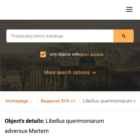
only objects with
open access
More search options
Homepage
Видання XVII ст.
Libellus querimoniarum ad
Object's details
:
Libellus querimoniarum
adversus Martem