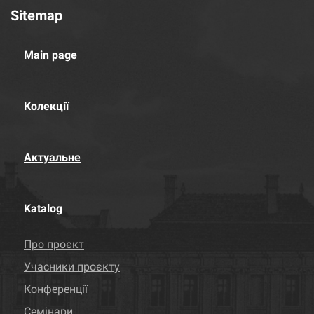
Sitemap
Main page
Колекції
Актуальне
Katalog
Про проєкт
Учасники проєкту
Конференції
Семінари