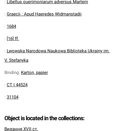
:
Libellus querimoniarum adversus Martem
:
Graecii : Apud Haeredes Widmanstadii
:
1684
:
[16] ff.
:
Lwowska Narodowa Naukowa Biblioteka Ukrainy im.
V. Stefanyka
Binding
:
Karton, papier
:
CT I 44524
:
31104
Object is located in the collections:
Видання XVII ст.